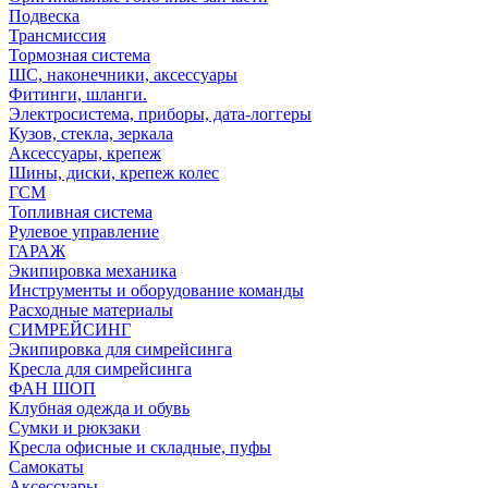
Подвеска
Трансмиссия
Тормозная система
ШС, наконечники, аксессуары
Фитинги, шланги.
Электросистема, приборы, дата-логгеры
Кузов, стекла, зеркала
Аксессуары, крепеж
Шины, диски, крепеж колес
ГСМ
Топливная система
Рулевое управление
ГАРАЖ
Экипировка механика
Инструменты и оборудование команды
Расходные материалы
СИМРЕЙСИНГ
Экипировка для симрейсинга
Кресла для симрейсинга
ФАН ШОП
Клубная одежда и обувь
Сумки и рюкзаки
Кресла офисные и складные, пуфы
Самокаты
Аксессуары