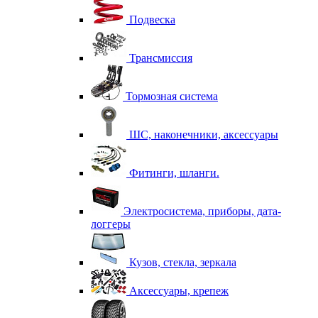
Подвеска
Трансмиссия
Тормозная система
ШС, наконечники, аксессуары
Фитинги, шланги.
Электросистема, приборы, дата-
логгеры
Кузов, стекла, зеркала
Аксессуары, крепеж