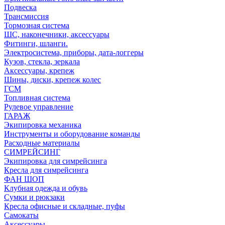
Подвеска
Трансмиссия
Тормозная система
ШС, наконечники, аксессуары
Фитинги, шланги.
Электросистема, приборы, дата-логгеры
Кузов, стекла, зеркала
Аксессуары, крепеж
Шины, диски, крепеж колес
ГСМ
Топливная система
Рулевое управление
ГАРАЖ
Экипировка механика
Инструменты и оборудование команды
Расходные материалы
СИМРЕЙСИНГ
Экипировка для симрейсинга
Кресла для симрейсинга
ФАН ШОП
Клубная одежда и обувь
Сумки и рюкзаки
Кресла офисные и складные, пуфы
Самокаты
Аксессуары