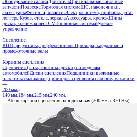
Оборудование салона
Двигатель
Оригинальные гоночные
запчасти
Подвеска
Тормозная система
ШС, наконечники,
аксессуары
Фитинги, шланги.
Электросистема, приборы, дата-
логгеры
Кузов, стекла, зеркала
Аксессуары, крепеж
Шины,
диски, крепеж колес
ГСМ
Топливная система
Рулевое
управление
—
Сцепление
КПП, редукторы, дифференциалы
Приводы, карданные и
промежуточные валы
—
Корзины сцепления
Сцепления (к-ты, корзины, диски) по моделям
автомобилей
Диски сцепления
Подшипники выжимные,
пластины нажимные, цилиндры сцепления рабочие, маховики
—
200 мм.
140 мм.
184 мм.
215 мм.
240 мм.
—
Alcon корзина сцепления однодисковая (200 мм. / 370 Нм)