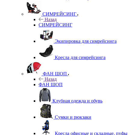
СИМРЕЙСИНГ
Назад
СИМРЕЙСИНГ
Экипировка для симрейсинга
Кресла для симрейсинга
ФАН ШОП
Назад
ФАН ШОП
Клубная одежда и обувь
Сумки и рюкзаки
Кресла офисные и складные, пуфы