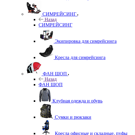
СИМРЕЙСИНГ
Назад
СИМРЕЙСИНГ
Экипировка для симрейсинга
Кресла для симрейсинга
ФАН ШОП
Назад
ФАН ШОП
Клубная одежда и обувь
Сумки и рюкзаки
Кресла офисные и складные, пуфы