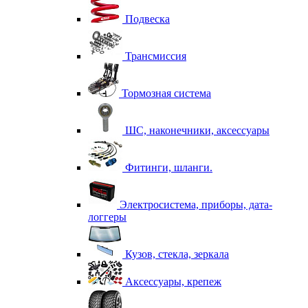
Подвеска
Трансмиссия
Тормозная система
ШС, наконечники, аксессуары
Фитинги, шланги.
Электросистема, приборы, дата-
логгеры
Кузов, стекла, зеркала
Аксессуары, крепеж