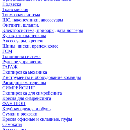
Подвеска
Трансмиссия
Тормозная система
ШС, наконечники, аксессуары
Фитинги, шланги.
Электросистема, приборы, дата-логгеры
Кузов, стекла, зеркала
Аксессуары, крепеж
Шины, диски, крепеж колес
ГСМ
Топливная система
Рулевое управление
ГАРАЖ
Экипировка механика
Инструменты и оборудование команды
Расходные материалы
СИМРЕЙСИНГ
Экипировка для симрейсинга
Кресла для симрейсинга
ФАН ШОП
Клубная одежда и обувь
Сумки и рюкзаки
Кресла офисные и складные, пуфы
Самокаты
Аксессуары