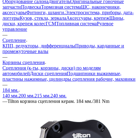
Оборудование салона
Двигатель
Оригинальные гоночные
запчасти
Подвеска
Тормозная система
ШС, наконечники,
аксессуары
Фитинги, шланги.
Электросистема, приборы, дата-
логгеры
Кузов, стекла, зеркала
Аксессуары, крепеж
Шины,
диски, крепеж колес
ГСМ
Топливная система
Рулевое
управление
—
Сцепление
КПП, редукторы, дифференциалы
Приводы, карданные и
промежуточные валы
—
Корзины сцепления
Сцепления (к-ты, корзины, диски) по моделям
автомобилей
Диски сцепления
Подшипники выжимные,
пластины нажимные, цилиндры сцепления рабочие, маховики
—
184 мм.
140 мм.
200 мм.
215 мм.
240 мм.
—
Tilton корзина сцепления керам. 184 мм./381 Nm