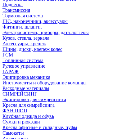
Подвеска
Трансмиссия
Тормозная система
ШС, наконечники, аксессуары
Фитинги, шланги.
Электросистема, приборы, дата-логгеры
Кузов, стекла, зеркала
Аксессуары, крепеж
Шины, диски, крепеж колес
ГСМ
Топливная система
Рулевое управление
ГАРАЖ
Экипировка механика
Инструменты и оборудование команды
Расходные материалы
СИМРЕЙСИНГ
Экипировка для симрейсинга
Кресла для симрейсинга
ФАН ШОП
Клубная одежда и обувь
Сумки и рюкзаки
Кресла офисные и складные, пуфы
Самокаты
Аксессуары