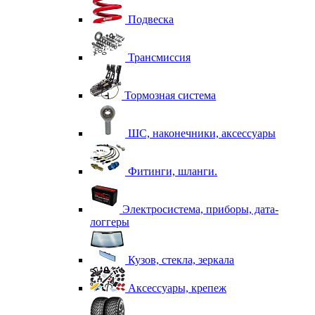
Подвеска
Трансмиссия
Тормозная система
ШС, наконечники, аксессуары
Фитинги, шланги.
Электросистема, приборы, дата-
логгеры
Кузов, стекла, зеркала
Аксессуары, крепеж