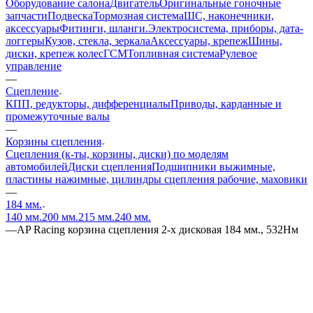
Оборудование салона
Двигатель
Оригинальные гоночные
запчасти
Подвеска
Тормозная система
ШС, наконечники,
аксессуары
Фитинги, шланги.
Электросистема, приборы, дата-
логгеры
Кузов, стекла, зеркала
Аксессуары, крепеж
Шины,
диски, крепеж колес
ГСМ
Топливная система
Рулевое
управление
—
Сцепление
КПП, редукторы, дифференциалы
Приводы, карданные и
промежуточные валы
—
Корзины сцепления
Сцепления (к-ты, корзины, диски) по моделям
автомобилей
Диски сцепления
Подшипники выжимные,
пластины нажимные, цилиндры сцепления рабочие, маховики
—
184 мм.
140 мм.
200 мм.
215 мм.
240 мм.
—
AP Racing корзина сцепления 2-х дисковая 184 мм., 532Нм