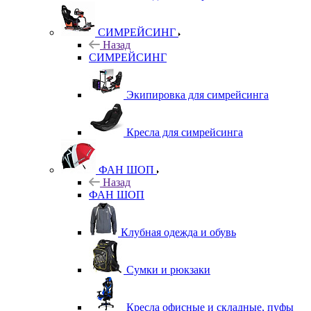
СИМРЕЙСИНГ
Назад
СИМРЕЙСИНГ
Экипировка для симрейсинга
Кресла для симрейсинга
ФАН ШОП
Назад
ФАН ШОП
Клубная одежда и обувь
Сумки и рюкзаки
Кресла офисные и складные, пуфы