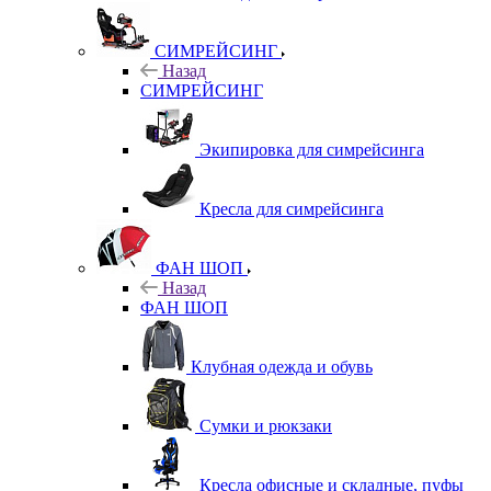
СИМРЕЙСИНГ
Назад
СИМРЕЙСИНГ
Экипировка для симрейсинга
Кресла для симрейсинга
ФАН ШОП
Назад
ФАН ШОП
Клубная одежда и обувь
Сумки и рюкзаки
Кресла офисные и складные, пуфы