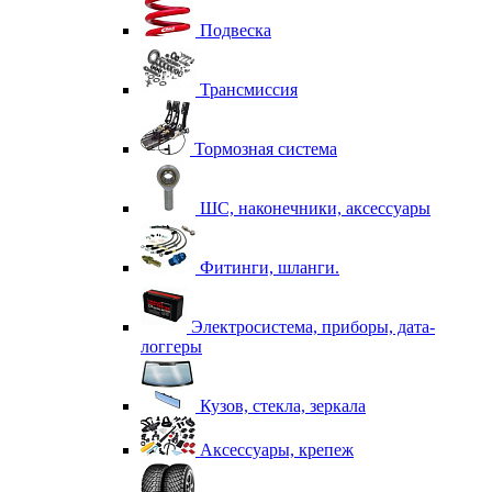
Подвеска
Трансмиссия
Тормозная система
ШС, наконечники, аксессуары
Фитинги, шланги.
Электросистема, приборы, дата-
логгеры
Кузов, стекла, зеркала
Аксессуары, крепеж