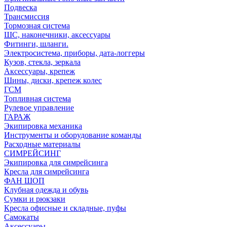
Подвеска
Трансмиссия
Тормозная система
ШС, наконечники, аксессуары
Фитинги, шланги.
Электросистема, приборы, дата-логгеры
Кузов, стекла, зеркала
Аксессуары, крепеж
Шины, диски, крепеж колес
ГСМ
Топливная система
Рулевое управление
ГАРАЖ
Экипировка механика
Инструменты и оборудование команды
Расходные материалы
СИМРЕЙСИНГ
Экипировка для симрейсинга
Кресла для симрейсинга
ФАН ШОП
Клубная одежда и обувь
Сумки и рюкзаки
Кресла офисные и складные, пуфы
Самокаты
Аксессуары