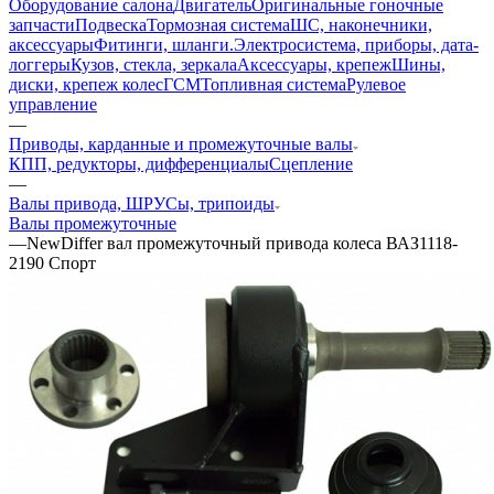
Оборудование салона
Двигатель
Оригинальные гоночные
запчасти
Подвеска
Тормозная система
ШС, наконечники,
аксессуары
Фитинги, шланги.
Электросистема, приборы, дата-
логгеры
Кузов, стекла, зеркала
Аксессуары, крепеж
Шины,
диски, крепеж колес
ГСМ
Топливная система
Рулевое
управление
—
Приводы, карданные и промежуточные валы
КПП, редукторы, дифференциалы
Сцепление
—
Валы привода, ШРУСы, трипоиды
Валы промежуточные
—
NewDiffer вал промежуточный привода колеса ВАЗ1118-
2190 Спорт