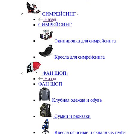
СИМРЕЙСИНГ
Назад
СИМРЕЙСИНГ
Экипировка для симрейсинга
Кресла для симрейсинга
ФАН ШОП
Назад
ФАН ШОП
Клубная одежда и обувь
Сумки и рюкзаки
Кресла офисные и складные, пуфы