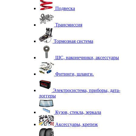
Подвеска
Трансмиссия
Тормозная система
ШС, наконечники, аксессуары
Фитинги, шланги.
Электросистема, приборы, дата-
логгеры
Кузов, стекла, зеркала
Аксессуары, крепеж