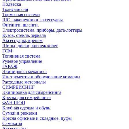
Подвеска
Трансмиссия
Тормозная система
ШС, наконечники, аксессуары
Фитинги, шланги.
Электросистема, приборы, дата-логгеры
Кузов, стекла, зеркала
Аксессуары, крепеж
Шины, диски, крепеж колес
ГСМ
Топливная система
Рулевое управление
ГАРАЖ
Экипировка механика
Инструменты и оборудование команды
Расходные материалы
СИМРЕЙСИНГ
Экипировка для симрейсинга
Кресла для симрейсинга
ФАН ШОП
Клубная одежда и обувь
Сумки и рюкзаки
Кресла офисные и складные, пуфы
Самокаты
Аксессуары