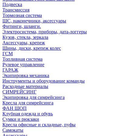
Подвеска
Трансмиссия
Тормозная система
ШС, наконечники, аксессуары
Фитинги, шланги.
Электросистема, приборы, дата-логгеры
Кузов, стекла, зеркала
Аксессуары, крепеж
Шины, диски, крепеж колес
ГСМ
Топливная система
Рулевое управление
ГАРАЖ
Экипировка механика
Инструменты и оборудование команды
Расходные материалы
СИМРЕЙСИНГ
Экипировка для симрейсинга
Кресла для симрейсинга
ФАН ШОП
Клубная одежда и обувь
Сумки и рюкзаки
Кресла офисные и складные, пуфы
Самокаты
Аксессуары