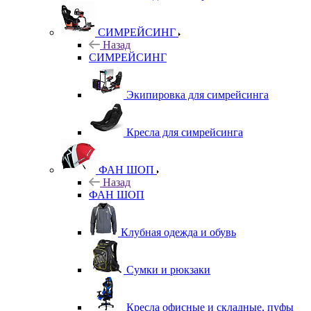
СИМРЕЙСИНГ
Назад
СИМРЕЙСИНГ
Экипировка для симрейсинга
Кресла для симрейсинга
ФАН ШОП
Назад
ФАН ШОП
Клубная одежда и обувь
Сумки и рюкзаки
Кресла офисные и складные, пуфы