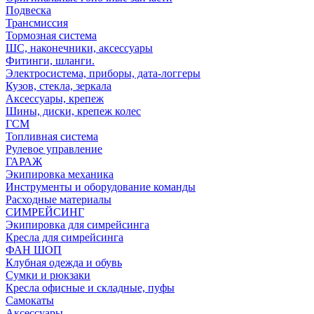
Подвеска
Трансмиссия
Тормозная система
ШС, наконечники, аксессуары
Фитинги, шланги.
Электросистема, приборы, дата-логгеры
Кузов, стекла, зеркала
Аксессуары, крепеж
Шины, диски, крепеж колес
ГСМ
Топливная система
Рулевое управление
ГАРАЖ
Экипировка механика
Инструменты и оборудование команды
Расходные материалы
СИМРЕЙСИНГ
Экипировка для симрейсинга
Кресла для симрейсинга
ФАН ШОП
Клубная одежда и обувь
Сумки и рюкзаки
Кресла офисные и складные, пуфы
Самокаты
Аксессуары