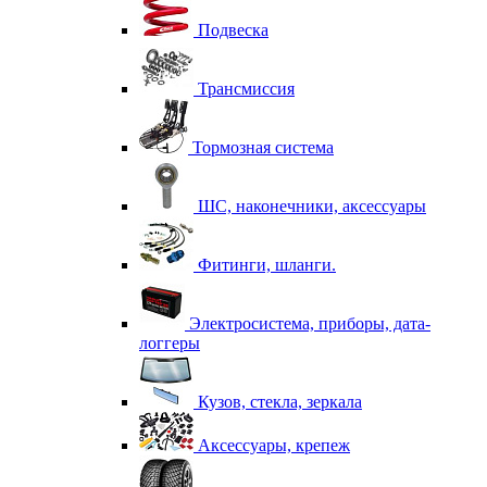
Подвеска
Трансмиссия
Тормозная система
ШС, наконечники, аксессуары
Фитинги, шланги.
Электросистема, приборы, дата-
логгеры
Кузов, стекла, зеркала
Аксессуары, крепеж