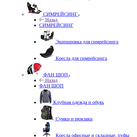
СИМРЕЙСИНГ
Назад
СИМРЕЙСИНГ
Экипировка для симрейсинга
Кресла для симрейсинга
ФАН ШОП
Назад
ФАН ШОП
Клубная одежда и обувь
Сумки и рюкзаки
Кресла офисные и складные, пуфы