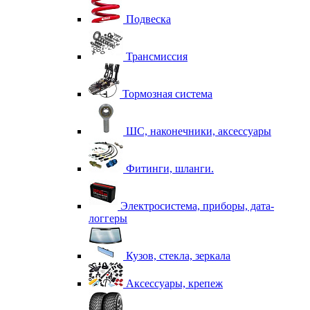
Подвеска
Трансмиссия
Тормозная система
ШС, наконечники, аксессуары
Фитинги, шланги.
Электросистема, приборы, дата-
логгеры
Кузов, стекла, зеркала
Аксессуары, крепеж