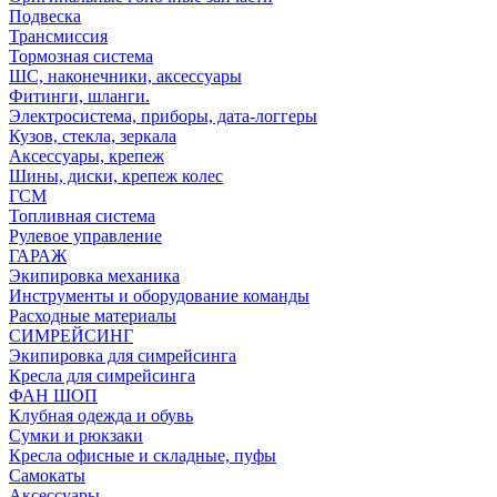
Подвеска
Трансмиссия
Тормозная система
ШС, наконечники, аксессуары
Фитинги, шланги.
Электросистема, приборы, дата-логгеры
Кузов, стекла, зеркала
Аксессуары, крепеж
Шины, диски, крепеж колес
ГСМ
Топливная система
Рулевое управление
ГАРАЖ
Экипировка механика
Инструменты и оборудование команды
Расходные материалы
СИМРЕЙСИНГ
Экипировка для симрейсинга
Кресла для симрейсинга
ФАН ШОП
Клубная одежда и обувь
Сумки и рюкзаки
Кресла офисные и складные, пуфы
Самокаты
Аксессуары