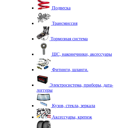
Подвеска
Трансмиссия
Тормозная система
ШС, наконечники, аксессуары
Фитинги, шланги.
Электросистема, приборы, дата-
логгеры
Кузов, стекла, зеркала
Аксессуары, крепеж