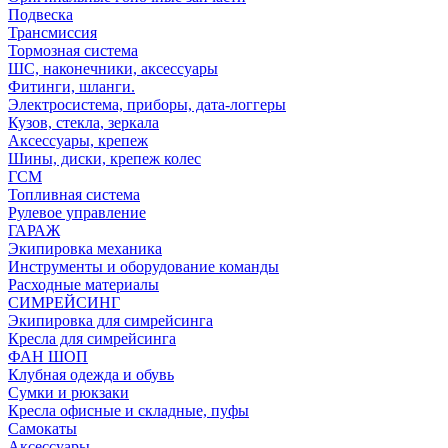
Подвеска
Трансмиссия
Тормозная система
ШС, наконечники, аксессуары
Фитинги, шланги.
Электросистема, приборы, дата-логгеры
Кузов, стекла, зеркала
Аксессуары, крепеж
Шины, диски, крепеж колес
ГСМ
Топливная система
Рулевое управление
ГАРАЖ
Экипировка механика
Инструменты и оборудование команды
Расходные материалы
СИМРЕЙСИНГ
Экипировка для симрейсинга
Кресла для симрейсинга
ФАН ШОП
Клубная одежда и обувь
Сумки и рюкзаки
Кресла офисные и складные, пуфы
Самокаты
Аксессуары