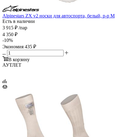
Alpinestars ZX v2 носки для автоспорта, белый, р-р M
Есть в наличии
3 915
₽
/пар
4 350
₽
-
10
%
Экономия
435
₽
В корзину
АУТЛЕТ