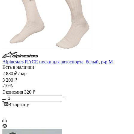
Alpinestars RACE носки для автоспорта, белый, р-р M
Есть в наличии
2 880
₽
/пар
3 200
₽
-
10
%
Экономия
320
₽
В корзину