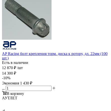
AP Racing болт крепления торм. диска к ротору, дл. 22мм (100
шт.)
Есть в наличии
12 870
₽
/шт
14 300
₽
-
10
%
Экономия
1 430
₽
В корзину
АУТЛЕТ