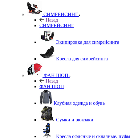
СИМРЕЙСИНГ
Назад
СИМРЕЙСИНГ
Экипировка для симрейсинга
Кресла для симрейсинга
ФАН ШОП
Назад
ФАН ШОП
Клубная одежда и обувь
Сумки и рюкзаки
Кресла офисные и складные, пуфы