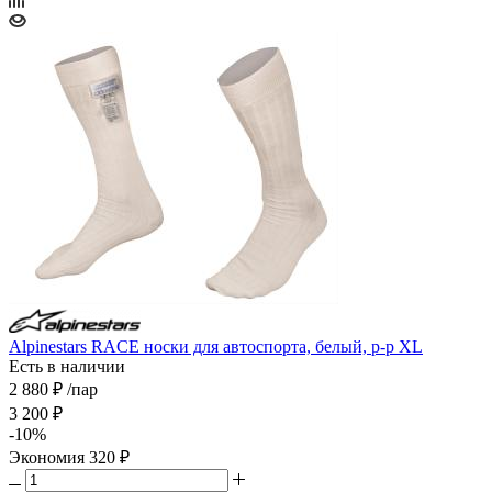
Alpinestars RACE носки для автоспорта, белый, р-р XL
Есть в наличии
2 880
₽
/пар
3 200
₽
-
10
%
Экономия
320
₽