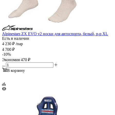
Alpinestars ZX EVO v2 носки для автоспорта, белый, р-р XL
Есть в наличии
4 230
₽
/пар
4 700
₽
-
10
%
Экономия
470
₽
В корзину