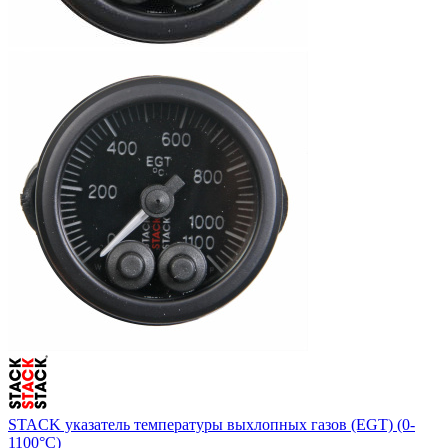
STACK указатель температуры выхлопных газов (EGT) (0-
1100°C)