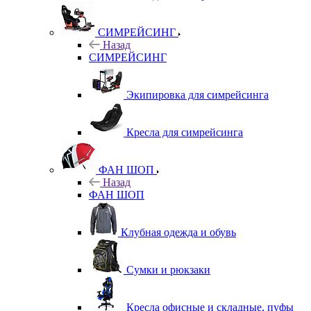
СИМРЕЙСИНГ
Назад
СИМРЕЙСИНГ
Экипировка для симрейсинга
Кресла для симрейсинга
ФАН ШОП
Назад
ФАН ШОП
Клубная одежда и обувь
Сумки и рюкзаки
Кресла офисные и складные, пуфы