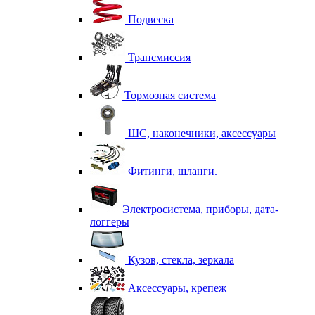
Подвеска
Трансмиссия
Тормозная система
ШС, наконечники, аксессуары
Фитинги, шланги.
Электросистема, приборы, дата-
логгеры
Кузов, стекла, зеркала
Аксессуары, крепеж