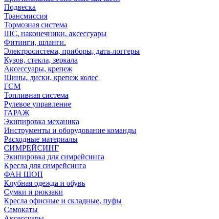
Подвеска
Трансмиссия
Тормозная система
ШС, наконечники, аксессуары
Фитинги, шланги.
Электросистема, приборы, дата-логгеры
Кузов, стекла, зеркала
Аксессуары, крепеж
Шины, диски, крепеж колес
ГСМ
Топливная система
Рулевое управление
ГАРАЖ
Экипировка механика
Инструменты и оборудование команды
Расходные материалы
СИМРЕЙСИНГ
Экипировка для симрейсинга
Кресла для симрейсинга
ФАН ШОП
Клубная одежда и обувь
Сумки и рюкзаки
Кресла офисные и складные, пуфы
Самокаты
Аксессуары