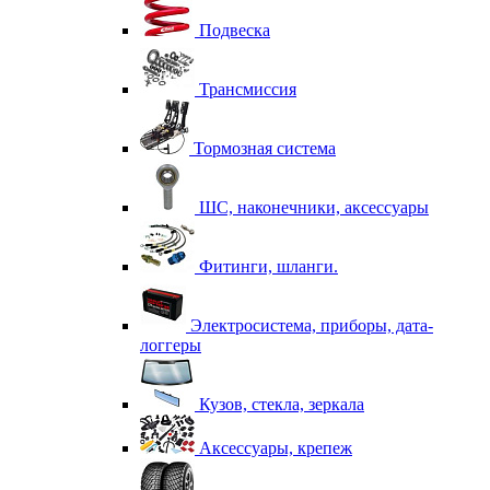
Подвеска
Трансмиссия
Тормозная система
ШС, наконечники, аксессуары
Фитинги, шланги.
Электросистема, приборы, дата-
логгеры
Кузов, стекла, зеркала
Аксессуары, крепеж