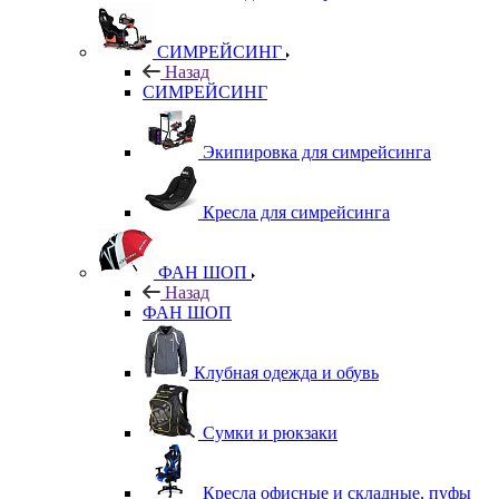
СИМРЕЙСИНГ
Назад
СИМРЕЙСИНГ
Экипировка для симрейсинга
Кресла для симрейсинга
ФАН ШОП
Назад
ФАН ШОП
Клубная одежда и обувь
Сумки и рюкзаки
Кресла офисные и складные, пуфы