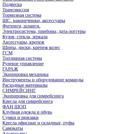
Подвеска
Трансмиссия
Тормозная система
ШС, наконечники, аксессуары
Фитинги, шланги.
Электросистема, приборы, дата-логгеры
Кузов, стекла, зеркала
Аксессуары, крепеж
Шины, диски, крепеж колес
ГСМ
Топливная система
Рулевое управление
ГАРАЖ
Экипировка механика
Инструменты и оборудование команды
Расходные материалы
СИМРЕЙСИНГ
Экипировка для симрейсинга
Кресла для симрейсинга
ФАН ШОП
Клубная одежда и обувь
Сумки и рюкзаки
Кресла офисные и складные, пуфы
Самокаты
Аксессуары