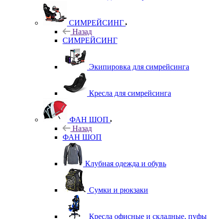
СИМРЕЙСИНГ
Назад
СИМРЕЙСИНГ
Экипировка для симрейсинга
Кресла для симрейсинга
ФАН ШОП
Назад
ФАН ШОП
Клубная одежда и обувь
Сумки и рюкзаки
Кресла офисные и складные, пуфы