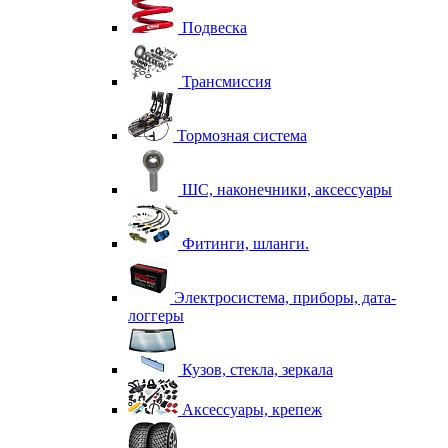
Подвеска
Трансмиссия
Тормозная система
ШС, наконечники, аксессуары
Фитинги, шланги.
Электросистема, приборы, дата-
логгеры
Кузов, стекла, зеркала
Аксессуары, крепеж