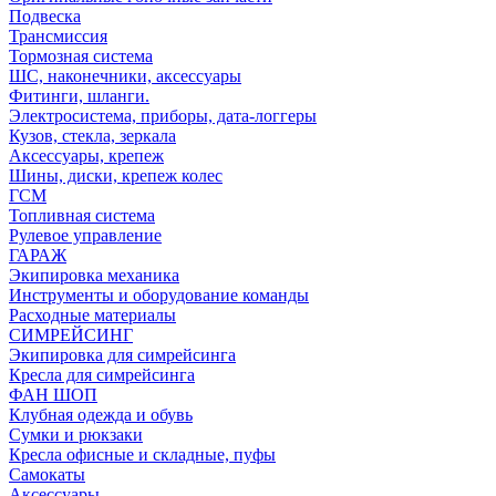
Подвеска
Трансмиссия
Тормозная система
ШС, наконечники, аксессуары
Фитинги, шланги.
Электросистема, приборы, дата-логгеры
Кузов, стекла, зеркала
Аксессуары, крепеж
Шины, диски, крепеж колес
ГСМ
Топливная система
Рулевое управление
ГАРАЖ
Экипировка механика
Инструменты и оборудование команды
Расходные материалы
СИМРЕЙСИНГ
Экипировка для симрейсинга
Кресла для симрейсинга
ФАН ШОП
Клубная одежда и обувь
Сумки и рюкзаки
Кресла офисные и складные, пуфы
Самокаты
Аксессуары