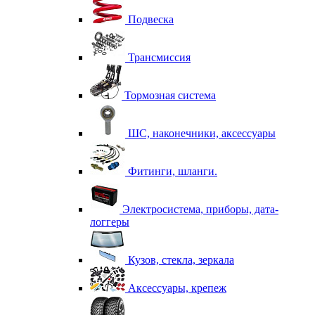
Подвеска
Трансмиссия
Тормозная система
ШС, наконечники, аксессуары
Фитинги, шланги.
Электросистема, приборы, дата-
логгеры
Кузов, стекла, зеркала
Аксессуары, крепеж