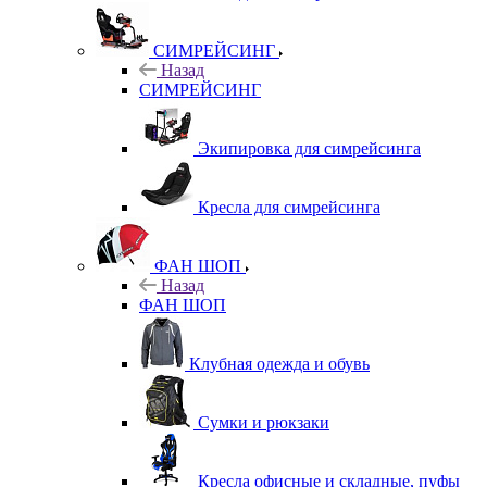
СИМРЕЙСИНГ
Назад
СИМРЕЙСИНГ
Экипировка для симрейсинга
Кресла для симрейсинга
ФАН ШОП
Назад
ФАН ШОП
Клубная одежда и обувь
Сумки и рюкзаки
Кресла офисные и складные, пуфы