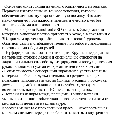
- Основная конструкция из легкого эластичного материала:
Перчатки изготовлены из тонкого текстиля, который
обеспечивает плотную эргономичную посадку. Это дает
максимальную подвижность пальцев и чувство руля без
лишнего объема или скованности.
- Материал ладони Nanofront с 3D-печатью: Ультрамягкий
материал Nanofront плотно прилегает к коже, а в сочетании с
3D-принтом протектора обеспечивает высокий уровень
обратной связи и стабильное трение при работе с замшевыми
и резиновыми ободами рулей.
- Перфорированные зоны вентиляции: Крупная перфорация
на тыльной стороне ладони и специальные отверстия на
ладони и пальцах способствуют циркуляции воздуха, помогая
рукам оставаться сухими во время интенсивных сессий.
- Совместимость с сенсорными экранами: Чувствительный
материал на большом, указательном и среднем пальцах
позволяет использовать жесты (щипки, касания, прокрутка
двумя пальцами) на планшетах и ноутбуках, что дает
возможность настраивать ПО, не снимая перчаток.
- Вставки из лайкры между пальцами: Тонкие вставки
уменьшают лишний объем ткани, позволяя точнее нажимать
кнопки или печатать на клавиатуре.
Короткая манжета с проклеенным краем: Низкопрофильная
манжета снижает перегрев в области запястья, а внутренняя