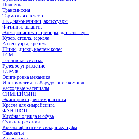
Подвеска
Трансмиссия
Тормозная система
ШС, наконечники, аксессуары
Фитинги, шланги.
Электросистема, приборы, дата-логгеры
Кузов, стекла, зеркала
Аксессуары, крепеж
Шины, диски, крепеж колес
ГСМ
Топливная система
Рулевое управление
ГАРАЖ
Экипировка механика
Инструменты и оборудование команды
Расходные материалы
СИМРЕЙСИНГ
Экипировка для симрейсинга
Кресла для симрейсинга
ФАН ШОП
Клубная одежда и обувь
Сумки и рюкзаки
Кресла офисные и складные, пуфы
Самокаты
Аксессуары