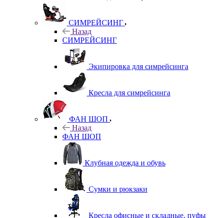
СИМРЕЙСИНГ
Назад
СИМРЕЙСИНГ
Экипировка для симрейсинга
Кресла для симрейсинга
ФАН ШОП
Назад
ФАН ШОП
Клубная одежда и обувь
Сумки и рюкзаки
Кресла офисные и складные, пуфы