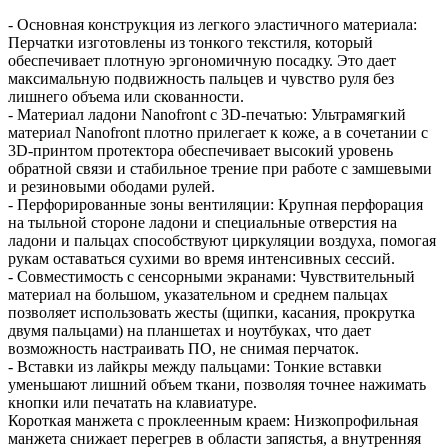
- Основная конструкция из легкого эластичного материала:
Перчатки изготовлены из тонкого текстиля, который
обеспечивает плотную эргономичную посадку. Это дает
максимальную подвижность пальцев и чувство руля без
лишнего объема или скованности.
- Материал ладони Nanofront с 3D-печатью: Ультрамягкий
материал Nanofront плотно прилегает к коже, а в сочетании с
3D-принтом протектора обеспечивает высокий уровень
обратной связи и стабильное трение при работе с замшевыми
и резиновыми ободами рулей.
- Перфорированные зоны вентиляции: Крупная перфорация
на тыльной стороне ладони и специальные отверстия на
ладони и пальцах способствуют циркуляции воздуха, помогая
рукам оставаться сухими во время интенсивных сессий.
- Совместимость с сенсорными экранами: Чувствительный
материал на большом, указательном и среднем пальцах
позволяет использовать жесты (щипки, касания, прокрутка
двумя пальцами) на планшетах и ноутбуках, что дает
возможность настраивать ПО, не снимая перчаток.
- Вставки из лайкры между пальцами: Тонкие вставки
уменьшают лишний объем ткани, позволяя точнее нажимать
кнопки или печатать на клавиатуре.
Короткая манжета с проклеенным краем: Низкопрофильная
манжета снижает перегрев в области запястья, а внутренняя