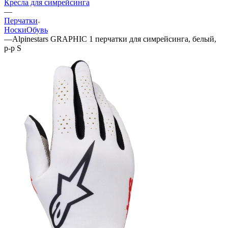
Кресла для симрейсинга
—
Перчатки
Носки
Обувь
—
Alpinestars GRAPHIC 1 перчатки для симрейсинга, белый,
р-р S