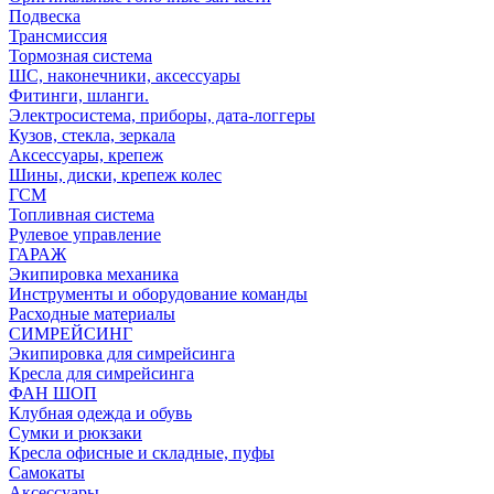
Подвеска
Трансмиссия
Тормозная система
ШС, наконечники, аксессуары
Фитинги, шланги.
Электросистема, приборы, дата-логгеры
Кузов, стекла, зеркала
Аксессуары, крепеж
Шины, диски, крепеж колес
ГСМ
Топливная система
Рулевое управление
ГАРАЖ
Экипировка механика
Инструменты и оборудование команды
Расходные материалы
СИМРЕЙСИНГ
Экипировка для симрейсинга
Кресла для симрейсинга
ФАН ШОП
Клубная одежда и обувь
Сумки и рюкзаки
Кресла офисные и складные, пуфы
Самокаты
Аксессуары