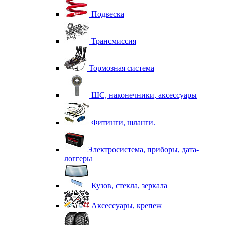
Подвеска
Трансмиссия
Тормозная система
ШС, наконечники, аксессуары
Фитинги, шланги.
Электросистема, приборы, дата-
логгеры
Кузов, стекла, зеркала
Аксессуары, крепеж