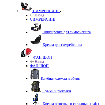
СИМРЕЙСИНГ
Назад
СИМРЕЙСИНГ
Экипировка для симрейсинга
Кресла для симрейсинга
ФАН ШОП
Назад
ФАН ШОП
Клубная одежда и обувь
Сумки и рюкзаки
Кресла офисные и складные, пуфы