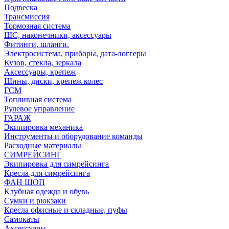
Подвеска
Трансмиссия
Тормозная система
ШС, наконечники, аксессуары
Фитинги, шланги.
Электросистема, приборы, дата-логгеры
Кузов, стекла, зеркала
Аксессуары, крепеж
Шины, диски, крепеж колес
ГСМ
Топливная система
Рулевое управление
ГАРАЖ
Экипировка механика
Инструменты и оборудование команды
Расходные материалы
СИМРЕЙСИНГ
Экипировка для симрейсинга
Кресла для симрейсинга
ФАН ШОП
Клубная одежда и обувь
Сумки и рюкзаки
Кресла офисные и складные, пуфы
Самокаты
Аксессуары