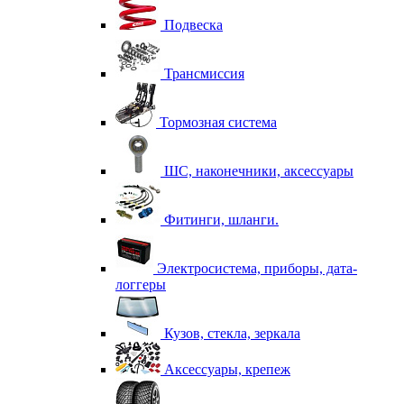
Подвеска
Трансмиссия
Тормозная система
ШС, наконечники, аксессуары
Фитинги, шланги.
Электросистема, приборы, дата-
логгеры
Кузов, стекла, зеркала
Аксессуары, крепеж