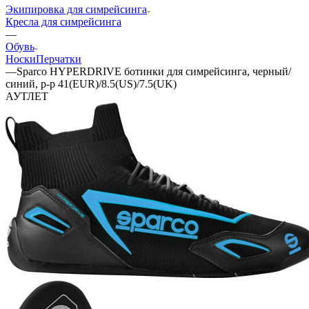
Экипировка для симрейсинга
Кресла для симрейсинга
—
Обувь
Носки
Перчатки
—
Sparco HYPERDRIVE ботинки для симрейсинга, черный/
синий, р-р 41(EUR)/8.5(US)/7.5(UK)
АУТЛЕТ