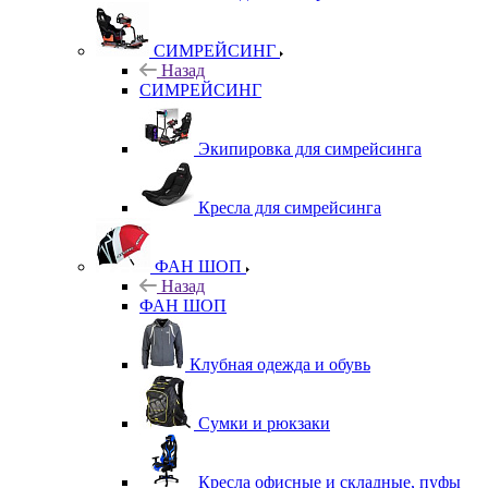
СИМРЕЙСИНГ
Назад
СИМРЕЙСИНГ
Экипировка для симрейсинга
Кресла для симрейсинга
ФАН ШОП
Назад
ФАН ШОП
Клубная одежда и обувь
Сумки и рюкзаки
Кресла офисные и складные, пуфы