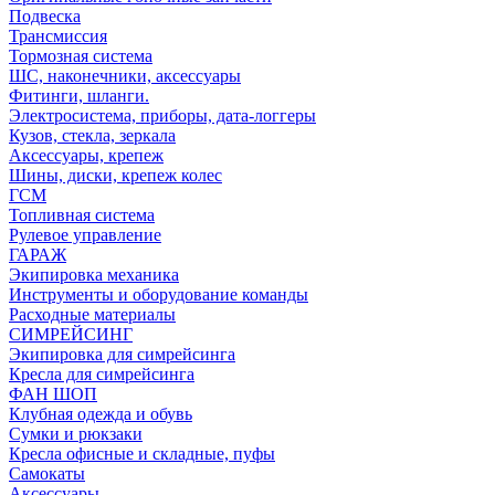
Подвеска
Трансмиссия
Тормозная система
ШС, наконечники, аксессуары
Фитинги, шланги.
Электросистема, приборы, дата-логгеры
Кузов, стекла, зеркала
Аксессуары, крепеж
Шины, диски, крепеж колес
ГСМ
Топливная система
Рулевое управление
ГАРАЖ
Экипировка механика
Инструменты и оборудование команды
Расходные материалы
СИМРЕЙСИНГ
Экипировка для симрейсинга
Кресла для симрейсинга
ФАН ШОП
Клубная одежда и обувь
Сумки и рюкзаки
Кресла офисные и складные, пуфы
Самокаты
Аксессуары