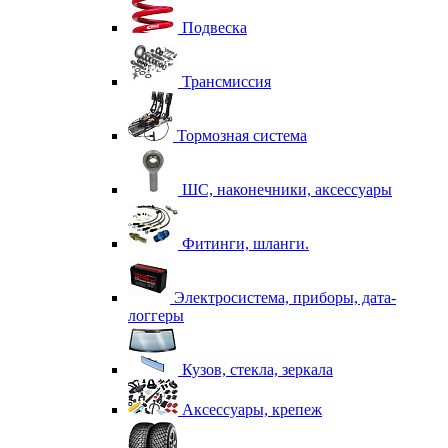
Подвеска
Трансмиссия
Тормозная система
ШС, наконечники, аксессуары
Фитинги, шланги.
Электросистема, приборы, дата-
логгеры
Кузов, стекла, зеркала
Аксессуары, крепеж