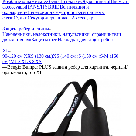
Комбинезоны
Нижнее белье
Перчатки
Обувь пилота
Шлемы и
аксессуары
HANS/HYBRID
Вентиляция и
охлаждение
Переговорные устройства и системы
связи
Сумки
Секундомеры и часы
Аксессуары
—
Защита ребер и спины
Наколенники, налокотники, напульсники, ограничители
движения рук
Защиты шеи
Накладки для защит ребер
—
XL
90-120 см.
XXS (130 см.)
XS (140 см.)
S (150 см.)
S/M (160
см.)
M
L
XXL
XXXS
—
Bengio Bumper PLUS защита ребер для картинга, черный/
оранжевый, р-р XL