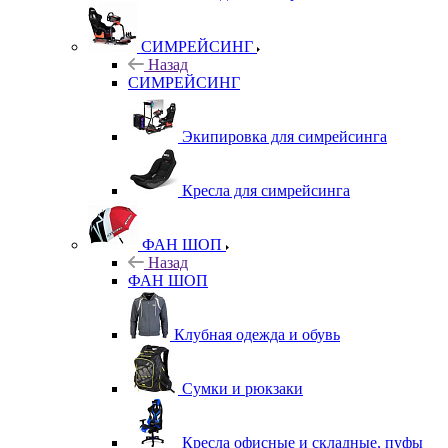
СИМРЕЙСИНГ
Назад
СИМРЕЙСИНГ
Экипировка для симрейсинга
Кресла для симрейсинга
ФАН ШОП
Назад
ФАН ШОП
Клубная одежда и обувь
Сумки и рюкзаки
Кресла офисные и складные, пуфы