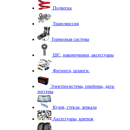
Подвеска
Трансмиссия
Тормозная система
ШС, наконечники, аксессуары
Фитинги, шланги.
Электросистема, приборы, дата-
логгеры
Кузов, стекла, зеркала
Аксессуары, крепеж