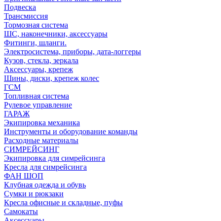
Подвеска
Трансмиссия
Тормозная система
ШС, наконечники, аксессуары
Фитинги, шланги.
Электросистема, приборы, дата-логгеры
Кузов, стекла, зеркала
Аксессуары, крепеж
Шины, диски, крепеж колес
ГСМ
Топливная система
Рулевое управление
ГАРАЖ
Экипировка механика
Инструменты и оборудование команды
Расходные материалы
СИМРЕЙСИНГ
Экипировка для симрейсинга
Кресла для симрейсинга
ФАН ШОП
Клубная одежда и обувь
Сумки и рюкзаки
Кресла офисные и складные, пуфы
Самокаты
Аксессуары