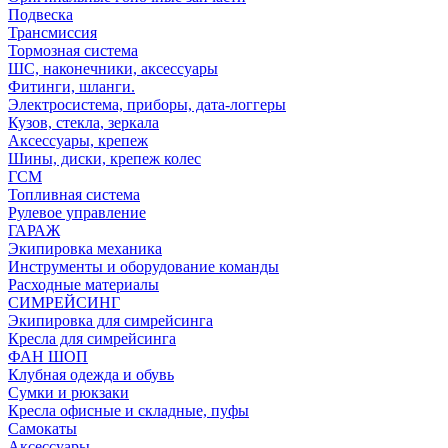
Подвеска
Трансмиссия
Тормозная система
ШС, наконечники, аксессуары
Фитинги, шланги.
Электросистема, приборы, дата-логгеры
Кузов, стекла, зеркала
Аксессуары, крепеж
Шины, диски, крепеж колес
ГСМ
Топливная система
Рулевое управление
ГАРАЖ
Экипировка механика
Инструменты и оборудование команды
Расходные материалы
СИМРЕЙСИНГ
Экипировка для симрейсинга
Кресла для симрейсинга
ФАН ШОП
Клубная одежда и обувь
Сумки и рюкзаки
Кресла офисные и складные, пуфы
Самокаты
Аксессуары