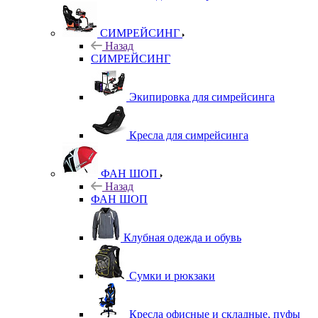
СИМРЕЙСИНГ
Назад
СИМРЕЙСИНГ
Экипировка для симрейсинга
Кресла для симрейсинга
ФАН ШОП
Назад
ФАН ШОП
Клубная одежда и обувь
Сумки и рюкзаки
Кресла офисные и складные, пуфы