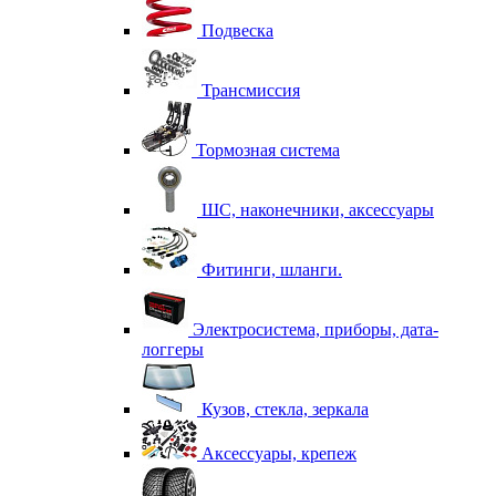
Подвеска
Трансмиссия
Тормозная система
ШС, наконечники, аксессуары
Фитинги, шланги.
Электросистема, приборы, дата-
логгеры
Кузов, стекла, зеркала
Аксессуары, крепеж