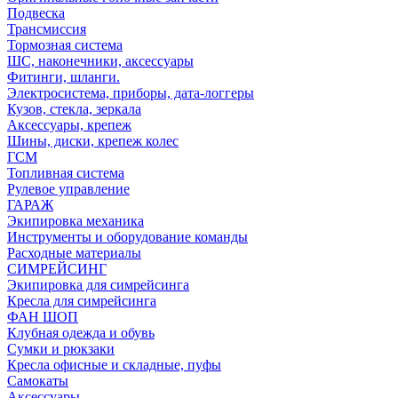
Подвеска
Трансмиссия
Тормозная система
ШС, наконечники, аксессуары
Фитинги, шланги.
Электросистема, приборы, дата-логгеры
Кузов, стекла, зеркала
Аксессуары, крепеж
Шины, диски, крепеж колес
ГСМ
Топливная система
Рулевое управление
ГАРАЖ
Экипировка механика
Инструменты и оборудование команды
Расходные материалы
СИМРЕЙСИНГ
Экипировка для симрейсинга
Кресла для симрейсинга
ФАН ШОП
Клубная одежда и обувь
Сумки и рюкзаки
Кресла офисные и складные, пуфы
Самокаты
Аксессуары