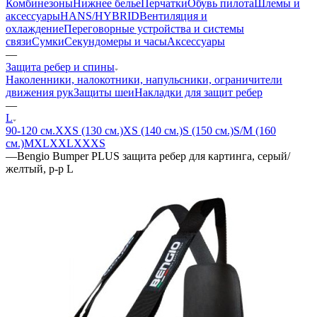
Комбинезоны
Нижнее белье
Перчатки
Обувь пилота
Шлемы и
аксессуары
HANS/HYBRID
Вентиляция и
охлаждение
Переговорные устройства и системы
связи
Сумки
Секундомеры и часы
Аксессуары
—
Защита ребер и спины
Наколенники, налокотники, напульсники, ограничители
движения рук
Защиты шеи
Накладки для защит ребер
—
L
90-120 см.
XXS (130 см.)
XS (140 см.)
S (150 см.)
S/M (160
см.)
M
XL
XXL
XXXS
—
Bengio Bumper PLUS защита ребер для картинга, серый/
желтый, р-р L