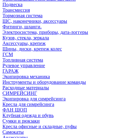
Подвеска
Трансмиссия
Тормозная система
ШС, наконечники, аксессуары
Фитинги, шланги.
Электросистема, приборы, дата-логгеры
Кузов, стекла, зеркала
Аксессуары, крепеж
Шины, диски, крепеж колес
ГСМ
Топливная система
Рулевое управление
ГАРАЖ
Экипировка механика
Инструменты и оборудование команды
Расходные материалы
СИМРЕЙСИНГ
Экипировка для симрейсинга
Кресла для симрейсинга
ФАН ШОП
Клубная одежда и обувь
Сумки и рюкзаки
Кресла офисные и складные, пуфы
Самокаты
Аксессуары