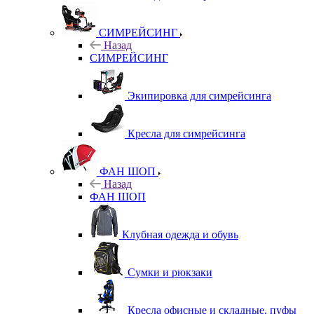
СИМРЕЙСИНГ
Назад
СИМРЕЙСИНГ
Экипировка для симрейсинга
Кресла для симрейсинга
ФАН ШОП
Назад
ФАН ШОП
Клубная одежда и обувь
Сумки и рюкзаки
Кресла офисные и складные, пуфы