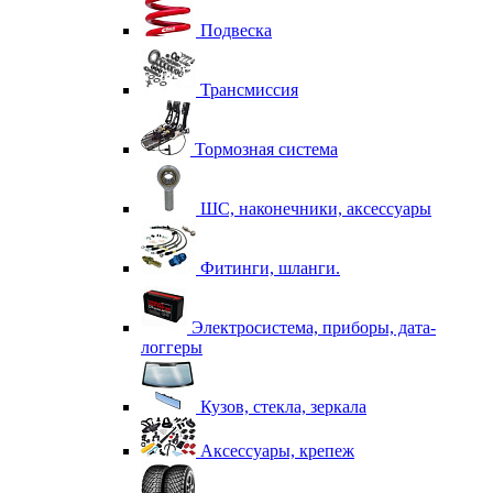
Подвеска
Трансмиссия
Тормозная система
ШС, наконечники, аксессуары
Фитинги, шланги.
Электросистема, приборы, дата-
логгеры
Кузов, стекла, зеркала
Аксессуары, крепеж