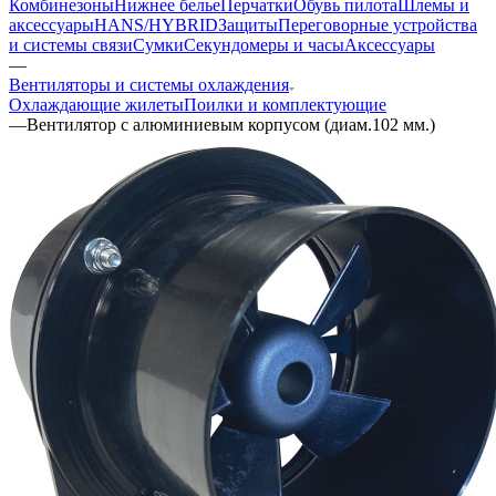
Комбинезоны
Нижнее белье
Перчатки
Обувь пилота
Шлемы и
аксессуары
HANS/HYBRID
Защиты
Переговорные устройства
и системы связи
Сумки
Секундомеры и часы
Аксессуары
—
Вентиляторы и системы охлаждения
Охлаждающие жилеты
Поилки и комплектующие
—
Вентилятор с алюминиевым корпусом (диам.102 мм.)