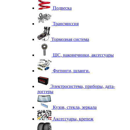
Подвеска
Трансмиссия
Тормозная система
ШС, наконечники, аксессуары
Фитинги, шланги.
Электросистема, приборы, дата-
логгеры
Кузов, стекла, зеркала
Аксессуары, крепеж