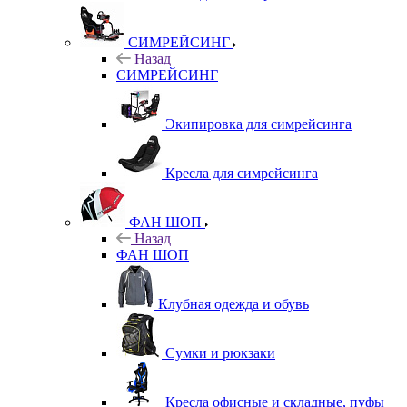
СИМРЕЙСИНГ
Назад
СИМРЕЙСИНГ
Экипировка для симрейсинга
Кресла для симрейсинга
ФАН ШОП
Назад
ФАН ШОП
Клубная одежда и обувь
Сумки и рюкзаки
Кресла офисные и складные, пуфы