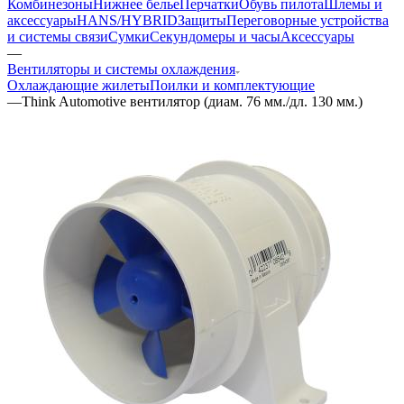
Комбинезоны
Нижнее белье
Перчатки
Обувь пилота
Шлемы и
аксессуары
HANS/HYBRID
Защиты
Переговорные устройства
и системы связи
Сумки
Секундомеры и часы
Аксессуары
—
Вентиляторы и системы охлаждения
Охлаждающие жилеты
Поилки и комплектующие
—
Think Automotive вентилятор (диам. 76 мм./дл. 130 мм.)