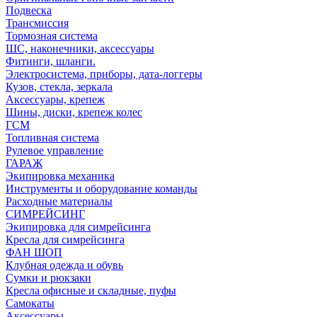
Подвеска
Трансмиссия
Тормозная система
ШС, наконечники, аксессуары
Фитинги, шланги.
Электросистема, приборы, дата-логгеры
Кузов, стекла, зеркала
Аксессуары, крепеж
Шины, диски, крепеж колес
ГСМ
Топливная система
Рулевое управление
ГАРАЖ
Экипировка механика
Инструменты и оборудование команды
Расходные материалы
СИМРЕЙСИНГ
Экипировка для симрейсинга
Кресла для симрейсинга
ФАН ШОП
Клубная одежда и обувь
Сумки и рюкзаки
Кресла офисные и складные, пуфы
Самокаты
Аксессуары