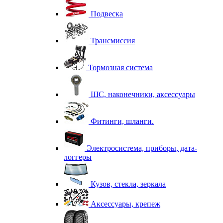
Подвеска
Трансмиссия
Тормозная система
ШС, наконечники, аксессуары
Фитинги, шланги.
Электросистема, приборы, дата-
логгеры
Кузов, стекла, зеркала
Аксессуары, крепеж