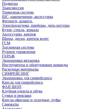
Подвеска
Трансмиссия
Тормозная система
ШС, наконечники, аксессуары
Фитинги, шланги.
Электросистема, приборы, дата-логгеры
Кузов, стекла, зеркала
Аксессуары, крепеж
Шины, диски, крепеж колес
ГСМ
Топливная система
Рулевое управление
ГАРАЖ
Экипировка механика
Инструменты и оборудование команды
Расходные материалы
СИМРЕЙСИНГ
Экипировка для симрейсинга
Кресла для симрейсинга
ФАН ШОП
Клубная одежда и обувь
Сумки и рюкзаки
Кресла офисные и складные, пуфы
Самокаты
Аксессуары