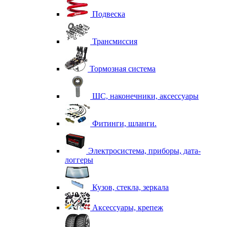
Подвеска
Трансмиссия
Тормозная система
ШС, наконечники, аксессуары
Фитинги, шланги.
Электросистема, приборы, дата-
логгеры
Кузов, стекла, зеркала
Аксессуары, крепеж