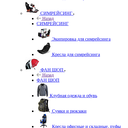
СИМРЕЙСИНГ
Назад
СИМРЕЙСИНГ
Экипировка для симрейсинга
Кресла для симрейсинга
ФАН ШОП
Назад
ФАН ШОП
Клубная одежда и обувь
Сумки и рюкзаки
Кресла офисные и складные, пуфы