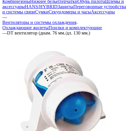
Комбинезоны
Нижнее белье
Перчатки
Обувь пилота
Шлемы и
аксессуары
HANS/HYBRID
Защиты
Переговорные устройства
и системы связи
Сумки
Секундомеры и часы
Аксессуары
—
Вентиляторы и системы охлаждения
Охлаждающие жилеты
Поилки и комплектующие
—
DT вентилятор (диам. 76 мм./дл. 130 мм.)