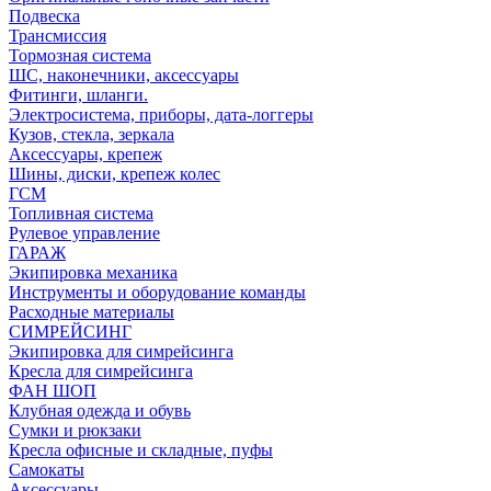
Подвеска
Трансмиссия
Тормозная система
ШС, наконечники, аксессуары
Фитинги, шланги.
Электросистема, приборы, дата-логгеры
Кузов, стекла, зеркала
Аксессуары, крепеж
Шины, диски, крепеж колес
ГСМ
Топливная система
Рулевое управление
ГАРАЖ
Экипировка механика
Инструменты и оборудование команды
Расходные материалы
СИМРЕЙСИНГ
Экипировка для симрейсинга
Кресла для симрейсинга
ФАН ШОП
Клубная одежда и обувь
Сумки и рюкзаки
Кресла офисные и складные, пуфы
Самокаты
Аксессуары