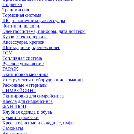
Подвеска
Трансмиссия
Тормозная система
ШС, наконечники, аксессуары
Фитинги, шланги.
Электросистема, приборы, дата-логгеры
Кузов, стекла, зеркала
Аксессуары, крепеж
Шины, диски, крепеж колес
ГСМ
Топливная система
Рулевое управление
ГАРАЖ
Экипировка механика
Инструменты и оборудование команды
Расходные материалы
СИМРЕЙСИНГ
Экипировка для симрейсинга
Кресла для симрейсинга
ФАН ШОП
Клубная одежда и обувь
Сумки и рюкзаки
Кресла офисные и складные, пуфы
Самокаты
Аксессуары