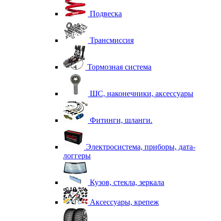
Подвеска
Трансмиссия
Тормозная система
ШС, наконечники, аксессуары
Фитинги, шланги.
Электросистема, приборы, дата-
логгеры
Кузов, стекла, зеркала
Аксессуары, крепеж