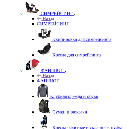
СИМРЕЙСИНГ
Назад
СИМРЕЙСИНГ
Экипировка для симрейсинга
Кресла для симрейсинга
ФАН ШОП
Назад
ФАН ШОП
Клубная одежда и обувь
Сумки и рюкзаки
Кресла офисные и складные, пуфы