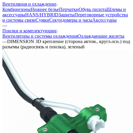
Вентиляция и охлаждение
Комбинезоны
Нижнее белье
Перчатки
Обувь пилота
Шлемы и
аксессуары
HANS/HYBRID
Защиты
Переговорные устройства
и системы связи
Сумки
Секундомеры и часы
Аксессуары
—
Поилки и комплектующие
Вентиляторы и системы охлаждения
Охлаждающие жилеты
—
DIMENSION 3D крепление (сторона автом., кругл.осн.) под
разъемы (радиосвязь и поилка), зеленый