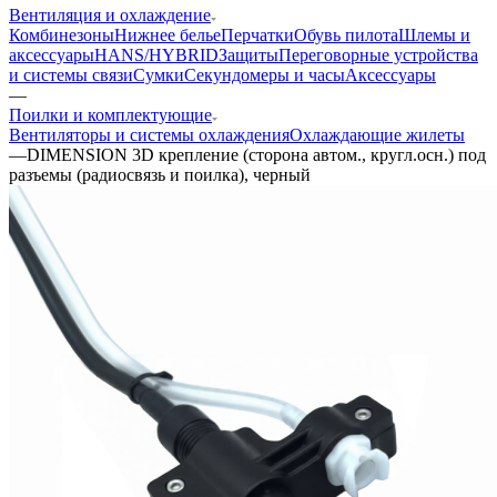
Вентиляция и охлаждение
Комбинезоны
Нижнее белье
Перчатки
Обувь пилота
Шлемы и
аксессуары
HANS/HYBRID
Защиты
Переговорные устройства
и системы связи
Сумки
Секундомеры и часы
Аксессуары
—
Поилки и комплектующие
Вентиляторы и системы охлаждения
Охлаждающие жилеты
—
DIMENSION 3D крепление (сторона автом., кругл.осн.) под
разъемы (радиосвязь и поилка), черный