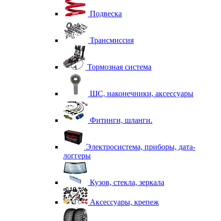
Подвеска
Трансмиссия
Тормозная система
ШС, наконечники, аксессуары
Фитинги, шланги.
Электросистема, приборы, дата-
логгеры
Кузов, стекла, зеркала
Аксессуары, крепеж