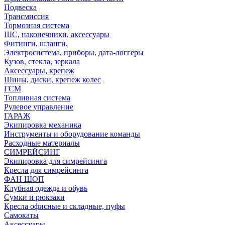
Подвеска
Трансмиссия
Тормозная система
ШС, наконечники, аксессуары
Фитинги, шланги.
Электросистема, приборы, дата-логгеры
Кузов, стекла, зеркала
Аксессуары, крепеж
Шины, диски, крепеж колес
ГСМ
Топливная система
Рулевое управление
ГАРАЖ
Экипировка механика
Инструменты и оборудование команды
Расходные материалы
СИМРЕЙСИНГ
Экипировка для симрейсинга
Кресла для симрейсинга
ФАН ШОП
Клубная одежда и обувь
Сумки и рюкзаки
Кресла офисные и складные, пуфы
Самокаты
Аксессуары