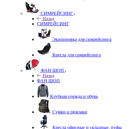
СИМРЕЙСИНГ
Назад
СИМРЕЙСИНГ
Экипировка для симрейсинга
Кресла для симрейсинга
ФАН ШОП
Назад
ФАН ШОП
Клубная одежда и обувь
Сумки и рюкзаки
Кресла офисные и складные, пуфы