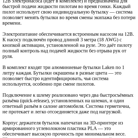
12В электронасоса (идёт в комплекте) и предназначена для
быстрой подачи жидкости пилотам во время гонки. Каждый
пилот использует свою индивидуальную бутылку — система
позволяет менять бутылки во время смены экипажа без потери
времени.
Электропитание обеспечивается встроенным насосом на 12В.
К насосу подключён провод длиной 3 метра (18 AWG) с
кнопкой активации, установленной на руле. Это даёт пилоту
полный контроль над подачей жидкости без отрыва рук от
руля.
В комплект входят три алюминиевые бутылки Laken по 1
литру каждая. Бутылки окрашены в разные цвета — это
позволяет быстро идентифицировать, чья система
используется, особенно при смене пилотов.
Подключение к шлему реализовано через два быстросъёмных
разъёма (quick-release), установленных на шлемах, и один
ответный разъём в салоне автомобиля. Система герметична,
не протекает и легко отсоединяется даже под нагрузкой.
Корпус держателя бутылок напечатан на 3D-принтере из
армированного углеволокном пластика PLA — это
обеспечивает высокую прочность при минимальном весе.