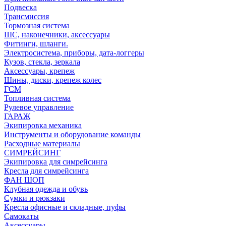
Подвеска
Трансмиссия
Тормозная система
ШС, наконечники, аксессуары
Фитинги, шланги.
Электросистема, приборы, дата-логгеры
Кузов, стекла, зеркала
Аксессуары, крепеж
Шины, диски, крепеж колес
ГСМ
Топливная система
Рулевое управление
ГАРАЖ
Экипировка механика
Инструменты и оборудование команды
Расходные материалы
СИМРЕЙСИНГ
Экипировка для симрейсинга
Кресла для симрейсинга
ФАН ШОП
Клубная одежда и обувь
Сумки и рюкзаки
Кресла офисные и складные, пуфы
Самокаты
Аксессуары