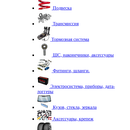
Подвеска
Трансмиссия
Тормозная система
ШС, наконечники, аксессуары
Фитинги, шланги.
Электросистема, приборы, дата-
логгеры
Кузов, стекла, зеркала
Аксессуары, крепеж