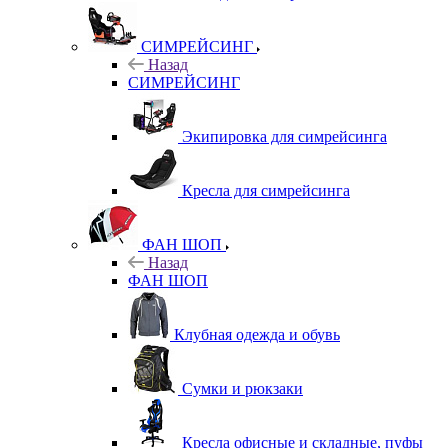
СИМРЕЙСИНГ
Назад
СИМРЕЙСИНГ
Экипировка для симрейсинга
Кресла для симрейсинга
ФАН ШОП
Назад
ФАН ШОП
Клубная одежда и обувь
Сумки и рюкзаки
Кресла офисные и складные, пуфы