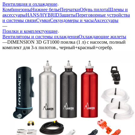
Вентиляция и охлаждение
Комбинезоны
Нижнее белье
Перчатки
Обувь пилота
Шлемы и
аксессуары
HANS/HYBRID
Защиты
Переговорные устройства
и системы связи
Сумки
Секундомеры и часы
Аксессуары
—
Поилки и комплектующие
Вентиляторы и системы охлаждения
Охлаждающие жилеты
—
DIMENSION 3D GT1000 поилка (1 л) с насосом, полный
комплект для 3-х пилотов., черный+красный+серебр.