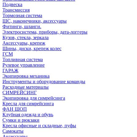
Подвеска
Трансмиссия
Тормозная система
ШС, наконечники, аксессуары
Фитинги, шланги.
Электросистема, приборы, дата-логгеры
Кузов, стекла, зеркала
Аксессуары, крепеж
Шины, диски, крепеж колес
ГСМ
Топливная система
Рулевое управление
ГАРАЖ
Экипировка механика
Инструменты и оборудование команды
Расходные материалы
СИМРЕЙСИНГ
Экипировка для симрейсинга
Кресла для симрейсинга
ФАН ШОП
Клубная одежда и обувь
Сумки и рюкзаки
Кресла офисные и складные, пуфы
Самокаты
Аксессуары