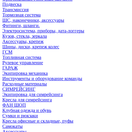
Подвеска
Трансмиссия
Тормозная система
ШС, наконечники, аксессуары
Фитинги, шланги.
Электросистема, приборы, дата-логгеры
Кузов, стекла, зеркала
Аксессуары, крепеж
Шины, диски, крепеж колес
ГСМ
Топливная система
Рулевое управление
ГАРАЖ
Экипировка механика
Инструменты и оборудование команды
Расходные материалы
СИМРЕЙСИНГ
Экипировка для симрейсинга
Кресла для симрейсинга
ФАН ШОП
Клубная одежда и обувь
Сумки и рюкзаки
Кресла офисные и складные, пуфы
Самокаты
Аксессуары