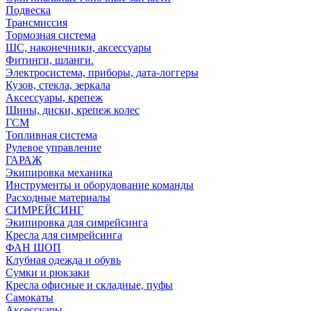
Подвеска
Трансмиссия
Тормозная система
ШС, наконечники, аксессуары
Фитинги, шланги.
Электросистема, приборы, дата-логгеры
Кузов, стекла, зеркала
Аксессуары, крепеж
Шины, диски, крепеж колес
ГСМ
Топливная система
Рулевое управление
ГАРАЖ
Экипировка механика
Инструменты и оборудование команды
Расходные материалы
СИМРЕЙСИНГ
Экипировка для симрейсинга
Кресла для симрейсинга
ФАН ШОП
Клубная одежда и обувь
Сумки и рюкзаки
Кресла офисные и складные, пуфы
Самокаты
Аксессуары