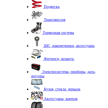
Подвеска
Трансмиссия
Тормозная система
ШС, наконечники, аксессуары
Фитинги, шланги.
Электросистема, приборы, дата-
логгеры
Кузов, стекла, зеркала
Аксессуары, крепеж