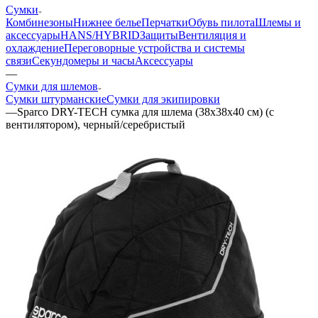
Сумки
Комбинезоны
Нижнее белье
Перчатки
Обувь пилота
Шлемы и
аксессуары
HANS/HYBRID
Защиты
Вентиляция и
охлаждение
Переговорные устройства и системы
связи
Секундомеры и часы
Аксессуары
—
Сумки для шлемов
Сумки штурманские
Сумки для экипировки
—
Sparco DRY-TECH сумка для шлема (38x38x40 см) (с
вентилятором), черный/серебристый