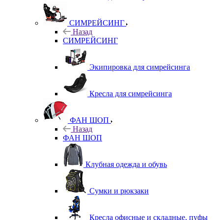
СИМРЕЙСИНГ
Назад
СИМРЕЙСИНГ
Экипировка для симрейсинга
Кресла для симрейсинга
ФАН ШОП
Назад
ФАН ШОП
Клубная одежда и обувь
Сумки и рюкзаки
Кресла офисные и складные, пуфы