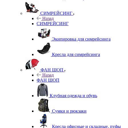
СИМРЕЙСИНГ
Назад
СИМРЕЙСИНГ
Экипировка для симрейсинга
Кресла для симрейсинга
ФАН ШОП
Назад
ФАН ШОП
Клубная одежда и обувь
Сумки и рюкзаки
Кресла офисные и складные, пуфы