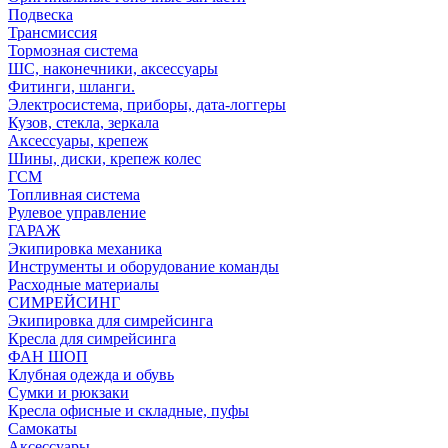
Подвеска
Трансмиссия
Тормозная система
ШС, наконечники, аксессуары
Фитинги, шланги.
Электросистема, приборы, дата-логгеры
Кузов, стекла, зеркала
Аксессуары, крепеж
Шины, диски, крепеж колес
ГСМ
Топливная система
Рулевое управление
ГАРАЖ
Экипировка механика
Инструменты и оборудование команды
Расходные материалы
СИМРЕЙСИНГ
Экипировка для симрейсинга
Кресла для симрейсинга
ФАН ШОП
Клубная одежда и обувь
Сумки и рюкзаки
Кресла офисные и складные, пуфы
Самокаты
Аксессуары