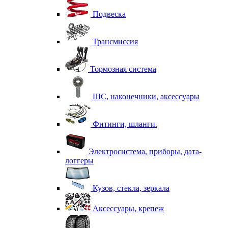
Подвеска
Трансмиссия
Тормозная система
ШС, наконечники, аксессуары
Фитинги, шланги.
Электросистема, приборы, дата-
логгеры
Кузов, стекла, зеркала
Аксессуары, крепеж