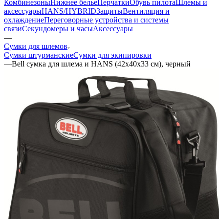
Комбинезоны
Нижнее белье
Перчатки
Обувь пилота
Шлемы и
аксессуары
HANS/HYBRID
Защиты
Вентиляция и
охлаждение
Переговорные устройства и системы
связи
Секундомеры и часы
Аксессуары
—
Сумки для шлемов
Сумки штурманские
Сумки для экипировки
—
Bell сумка для шлема и HANS (42х40х33 см), черный