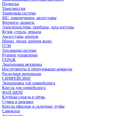
Подвеска
Трансмиссия
Тормозная система
ШС, наконечники, аксессуары
Фитинги, шланги.
Электросистема, приборы, дата-логгеры
Кузов, стекла, зеркала
Аксессуары, крепеж
Шины, диски, крепеж колес
ГСМ
Топливная система
Рулевое управление
ГАРАЖ
Экипировка механика
Инструменты и оборудование команды
Расходные материалы
СИМРЕЙСИНГ
Экипировка для симрейсинга
Кресла для симрейсинга
ФАН ШОП
Клубная одежда и обувь
Сумки и рюкзаки
Кресла офисные и складные, пуфы
Самокаты
Аксессуары