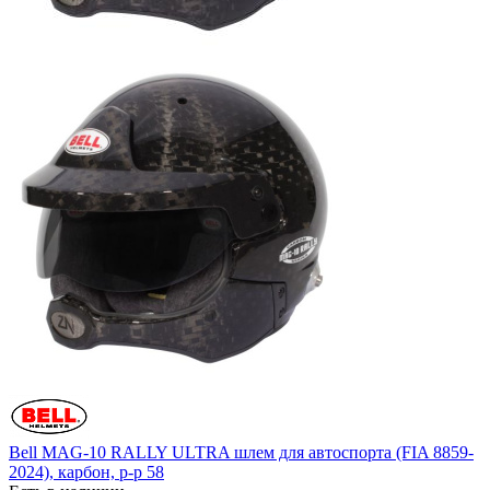
Bell MAG-10 RALLY ULTRA шлем для автоспорта (FIA 8859-
2024), карбон, р-р 58