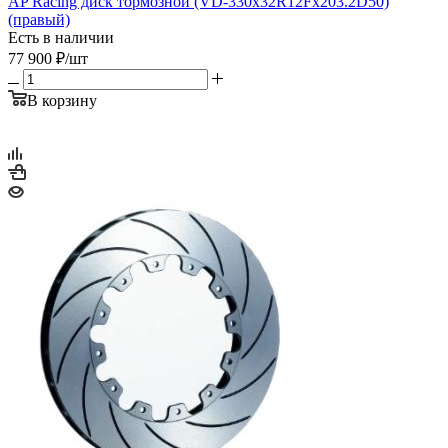
AP Racing диск тормозной (VD-330x32R12Fx203.2D50)
(правый)
Есть в наличии
77 900
₽
/шт
В корзину