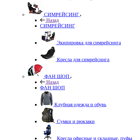
СИМРЕЙСИНГ
Назад
СИМРЕЙСИНГ
Экипировка для симрейсинга
Кресла для симрейсинга
ФАН ШОП
Назад
ФАН ШОП
Клубная одежда и обувь
Сумки и рюкзаки
Кресла офисные и складные, пуфы