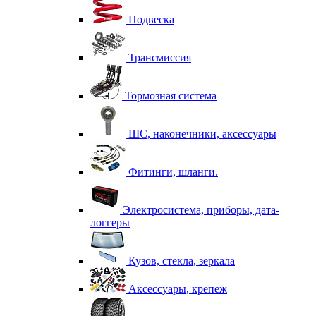
Подвеска
Трансмиссия
Тормозная система
ШС, наконечники, аксессуары
Фитинги, шланги.
Электросистема, приборы, дата-
логгеры
Кузов, стекла, зеркала
Аксессуары, крепеж