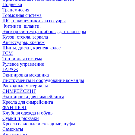
Подвеска
Трансмиссия
Тормозная система
ШС, наконечники, аксессуары
Фитинги, шланги.
Электросистема, приборы, дата-логгеры
Кузов, стекла, зеркала
Аксессуары, крепеж
Шины, диски, крепеж колес
ГСМ
Топливная система
Рулевое управление
ГАРАЖ
Экипировка механика
Инструменты и оборудование команды
Расходные материалы
СИМРЕЙСИНГ
Экипировка для симрейсинга
Кресла для симрейсинга
ФАН ШОП
Клубная одежда и обувь
Сумки и рюкзаки
Кресла офисные и складные, пуфы
Самокаты
Аксессуары