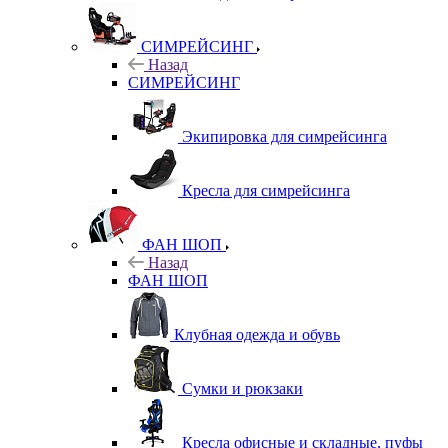
СИМРЕЙСИНГ
Назад
СИМРЕЙСИНГ
Экипировка для симрейсинга
Кресла для симрейсинга
ФАН ШОП
Назад
ФАН ШОП
Клубная одежда и обувь
Сумки и рюкзаки
Кресла офисные и складные, пуфы