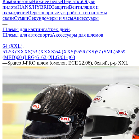
Комбинезоны
Нижнее белье
Перчатки
Обувь
пилота
HANS/HYBRID
Защиты
Вентиляция и
охлаждение
Переговорные устройства и системы
связи
Сумки
Секундомеры и часы
Аксессуары
—
Шлемы для картинга/трек-дней
Шлемы для автоспорта
Аксессуары для шлемов
—
64 (XXL)
51-53 (XXXS)
53 (XXXS)
54 (XXS)
55
56 (XS)
57 (SML)
58
59
(MED)
60 (LRG)
61
62 (XLG/61+)
63
—
Sparco J-PRO шлем (омолог. ECE 22.06), белый, р-р XXL