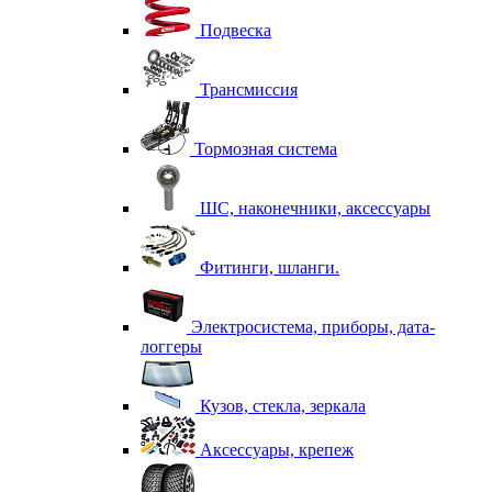
Подвеска
Трансмиссия
Тормозная система
ШС, наконечники, аксессуары
Фитинги, шланги.
Электросистема, приборы, дата-
логгеры
Кузов, стекла, зеркала
Аксессуары, крепеж