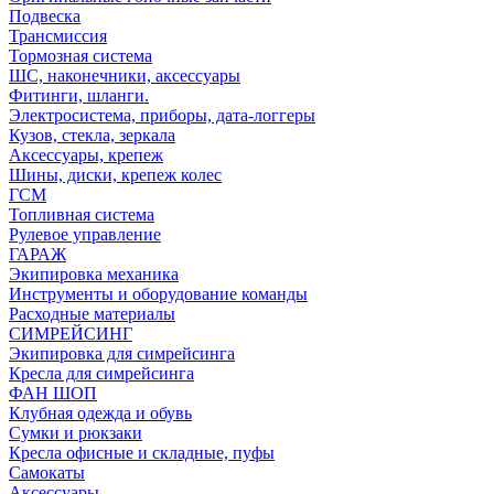
Подвеска
Трансмиссия
Тормозная система
ШС, наконечники, аксессуары
Фитинги, шланги.
Электросистема, приборы, дата-логгеры
Кузов, стекла, зеркала
Аксессуары, крепеж
Шины, диски, крепеж колес
ГСМ
Топливная система
Рулевое управление
ГАРАЖ
Экипировка механика
Инструменты и оборудование команды
Расходные материалы
СИМРЕЙСИНГ
Экипировка для симрейсинга
Кресла для симрейсинга
ФАН ШОП
Клубная одежда и обувь
Сумки и рюкзаки
Кресла офисные и складные, пуфы
Самокаты
Аксессуары