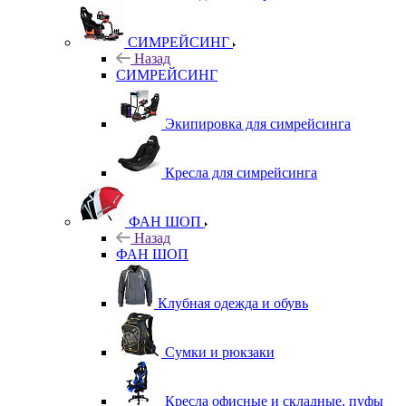
СИМРЕЙСИНГ
Назад
СИМРЕЙСИНГ
Экипировка для симрейсинга
Кресла для симрейсинга
ФАН ШОП
Назад
ФАН ШОП
Клубная одежда и обувь
Сумки и рюкзаки
Кресла офисные и складные, пуфы