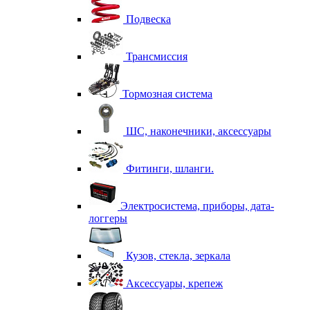
Подвеска
Трансмиссия
Тормозная система
ШС, наконечники, аксессуары
Фитинги, шланги.
Электросистема, приборы, дата-
логгеры
Кузов, стекла, зеркала
Аксессуары, крепеж