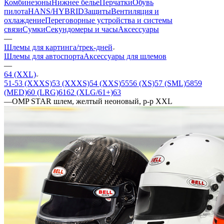
Комбинезоны
Нижнее белье
Перчатки
Обувь
пилота
HANS/HYBRID
Защиты
Вентиляция и
охлаждение
Переговорные устройства и системы
связи
Сумки
Секундомеры и часы
Аксессуары
—
Шлемы для картинга/трек-дней
Шлемы для автоспорта
Аксессуары для шлемов
—
64 (XXL)
51-53 (XXXS)
53 (XXXS)
54 (XXS)
55
56 (XS)
57 (SML)
58
59
(MED)
60 (LRG)
61
62 (XLG/61+)
63
—
OMP STAR шлем, желтый неоновый, р-р XXL