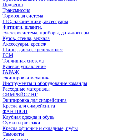
Подвеска
Трансмиссия
Тормозная система
ШС, наконечники, аксессуары
Фитинги, шланги.
Электросистема, приборы, дата-логгеры
Кузов, стекла, зеркала
Аксессуары, крепеж
Шины, диски, крепеж колес
ГСМ
Топливная система
Рулевое управление
ГАРАЖ
Экипировка механика
Инструменты и оборудование команды
Расходные материалы
СИМРЕЙСИНГ
Экипировка для симрейсинга
Кресла для симрейсинга
ФАН ШОП
Клубная одежда и обувь
Сумки и рюкзаки
Кресла офисные и складные, пуфы
Самокаты
Аксессуары