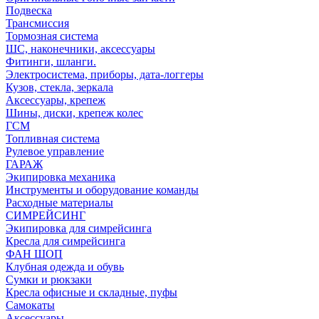
Подвеска
Трансмиссия
Тормозная система
ШС, наконечники, аксессуары
Фитинги, шланги.
Электросистема, приборы, дата-логгеры
Кузов, стекла, зеркала
Аксессуары, крепеж
Шины, диски, крепеж колес
ГСМ
Топливная система
Рулевое управление
ГАРАЖ
Экипировка механика
Инструменты и оборудование команды
Расходные материалы
СИМРЕЙСИНГ
Экипировка для симрейсинга
Кресла для симрейсинга
ФАН ШОП
Клубная одежда и обувь
Сумки и рюкзаки
Кресла офисные и складные, пуфы
Самокаты
Аксессуары