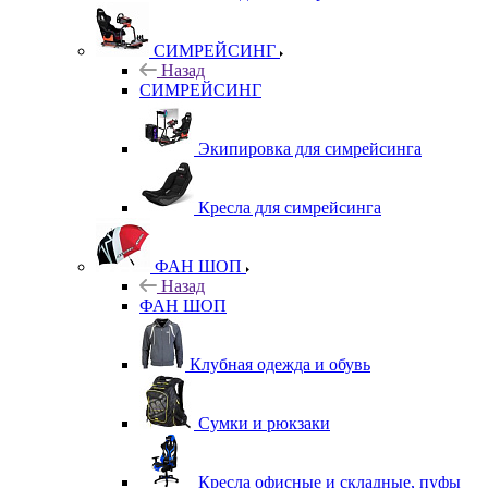
СИМРЕЙСИНГ
Назад
СИМРЕЙСИНГ
Экипировка для симрейсинга
Кресла для симрейсинга
ФАН ШОП
Назад
ФАН ШОП
Клубная одежда и обувь
Сумки и рюкзаки
Кресла офисные и складные, пуфы