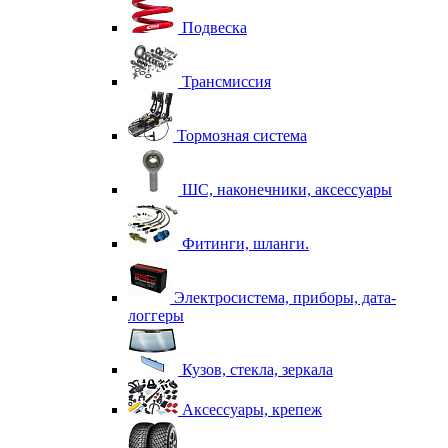
Подвеска
Трансмиссия
Тормозная система
ШС, наконечники, аксессуары
Фитинги, шланги.
Электросистема, приборы, дата-
логгеры
Кузов, стекла, зеркала
Аксессуары, крепеж