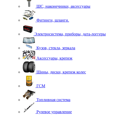
ШС, наконечники, аксессуары
Фитинги, шланги.
Электросистема, приборы, дата-логгеры
Кузов, стекла, зеркала
Аксессуары, крепеж
Шины, диски, крепеж колес
ГСМ
Топливная система
Рулевое управление