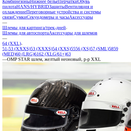
Комбинезоны
Нижнее белье
Перчатки
Обувь
пилота
HANS/HYBRID
Защиты
Вентиляция и
охлаждение
Переговорные устройства и системы
связи
Сумки
Секундомеры и часы
Аксессуары
—
Шлемы для картинга/трек-дней
Шлемы для автоспорта
Аксессуары для шлемов
—
64 (XXL)
51-53 (XXXS)
53 (XXXS)
54 (XXS)
55
56 (XS)
57 (SML)
58
59
(MED)
60 (LRG)
61
62 (XLG/61+)
63
—
OMP STAR шлем, желтый неоновый, р-р XXL