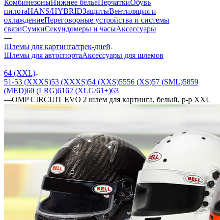
Комбинезоны
Нижнее белье
Перчатки
Обувь
пилота
HANS/HYBRID
Защиты
Вентиляция и
охлаждение
Переговорные устройства и системы
связи
Сумки
Секундомеры и часы
Аксессуары
—
Шлемы для картинга/трек-дней
Шлемы для автоспорта
Аксессуары для шлемов
—
64 (XXL)
51-53 (XXXS)
53 (XXXS)
54 (XXS)
55
56 (XS)
57 (SML)
58
59
(MED)
60 (LRG)
61
62 (XLG/61+)
63
—
OMP CIRCUIT EVO 2 шлем для картинга, белый, р-р XXL