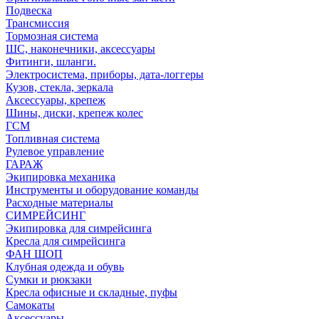
Подвеска
Трансмиссия
Тормозная система
ШС, наконечники, аксессуары
Фитинги, шланги.
Электросистема, приборы, дата-логгеры
Кузов, стекла, зеркала
Аксессуары, крепеж
Шины, диски, крепеж колес
ГСМ
Топливная система
Рулевое управление
ГАРАЖ
Экипировка механика
Инструменты и оборудование команды
Расходные материалы
СИМРЕЙСИНГ
Экипировка для симрейсинга
Кресла для симрейсинга
ФАН ШОП
Клубная одежда и обувь
Сумки и рюкзаки
Кресла офисные и складные, пуфы
Самокаты
Аксессуары