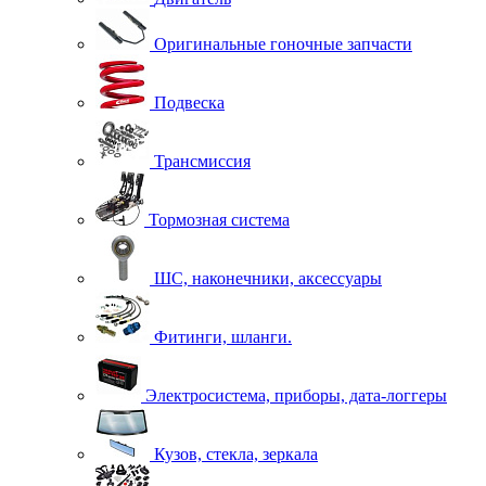
Оригинальные гоночные запчасти
Подвеска
Трансмиссия
Тормозная система
ШС, наконечники, аксессуары
Фитинги, шланги.
Электросистема, приборы, дата-логгеры
Кузов, стекла, зеркала