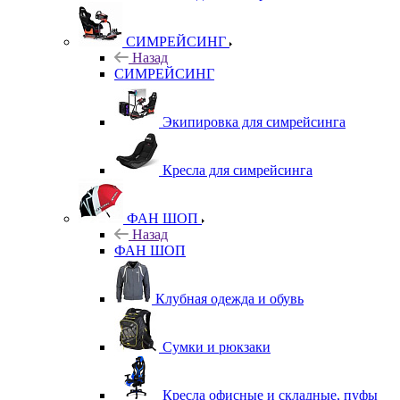
СИМРЕЙСИНГ
Назад
СИМРЕЙСИНГ
Экипировка для симрейсинга
Кресла для симрейсинга
ФАН ШОП
Назад
ФАН ШОП
Клубная одежда и обувь
Сумки и рюкзаки
Кресла офисные и складные, пуфы