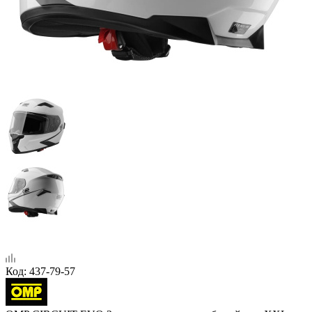
Код:
437-79-57