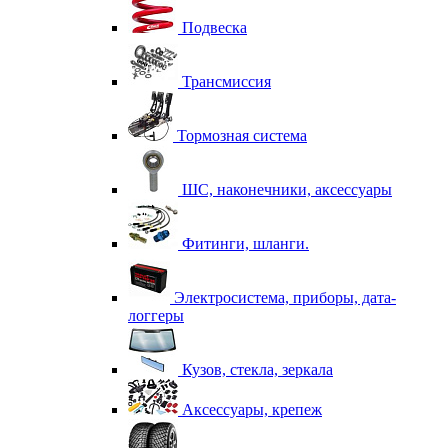
Подвеска
Трансмиссия
Тормозная система
ШС, наконечники, аксессуары
Фитинги, шланги.
Электросистема, приборы, дата-
логгеры
Кузов, стекла, зеркала
Аксессуары, крепеж