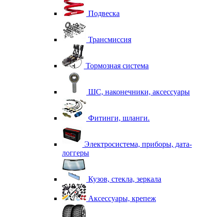
Подвеска
Трансмиссия
Тормозная система
ШС, наконечники, аксессуары
Фитинги, шланги.
Электросистема, приборы, дата-
логгеры
Кузов, стекла, зеркала
Аксессуары, крепеж