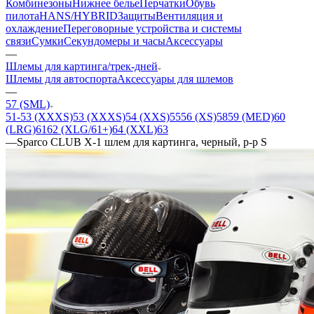
Комбинезоны
Нижнее белье
Перчатки
Обувь
пилота
HANS/HYBRID
Защиты
Вентиляция и
охлаждение
Переговорные устройства и системы
связи
Сумки
Секундомеры и часы
Аксессуары
—
Шлемы для картинга/трек-дней
Шлемы для автоспорта
Аксессуары для шлемов
—
57 (SML)
51-53 (XXXS)
53 (XXXS)
54 (XXS)
55
56 (XS)
58
59 (MED)
60
(LRG)
61
62 (XLG/61+)
64 (XXL)
63
—
Sparco CLUB X-1 шлем для картинга, черный, р-р S