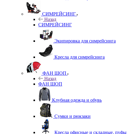
СИМРЕЙСИНГ
Назад
СИМРЕЙСИНГ
Экипировка для симрейсинга
Кресла для симрейсинга
ФАН ШОП
Назад
ФАН ШОП
Клубная одежда и обувь
Сумки и рюкзаки
Кресла офисные и складные, пуфы