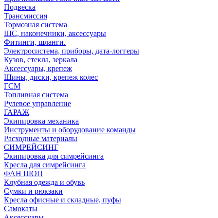
Подвеска
Трансмиссия
Тормозная система
ШС, наконечники, аксессуары
Фитинги, шланги.
Электросистема, приборы, дата-логгеры
Кузов, стекла, зеркала
Аксессуары, крепеж
Шины, диски, крепеж колес
ГСМ
Топливная система
Рулевое управление
ГАРАЖ
Экипировка механика
Инструменты и оборудование команды
Расходные материалы
СИМРЕЙСИНГ
Экипировка для симрейсинга
Кресла для симрейсинга
ФАН ШОП
Клубная одежда и обувь
Сумки и рюкзаки
Кресла офисные и складные, пуфы
Самокаты
Аксессуары