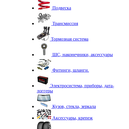
Подвеска
Трансмиссия
Тормозная система
ШС, наконечники, аксессуары
Фитинги, шланги.
Электросистема, приборы, дата-
логгеры
Кузов, стекла, зеркала
Аксессуары, крепеж