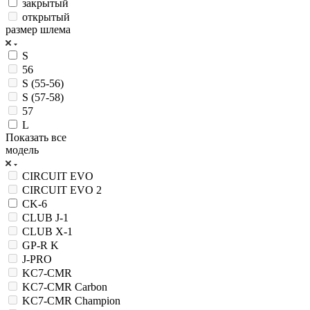
закрытый
открытый
размер шлема
S
56
S (55-56)
S (57-58)
57
L
Показать все
модель
CIRCUIT EVO
CIRCUIT EVO 2
CK-6
CLUB J-1
CLUB X-1
GP-R K
J-PRO
KC7-CMR
KC7-CMR Carbon
KC7-CMR Champion