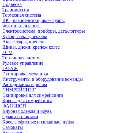
Подвеска
Трансмиссия
Тормозная система
ШС, наконечники, аксессуары
Фитинги, шланги.
Электросистема, приборы, дата-логгеры
Кузов, стекла, зеркала
Аксессуары, крепеж
Шины, диски, крепеж колес
ГСМ
Топливная система
Рулевое управление
ГАРАЖ
Экипировка механика
Инструменты и оборудование команды
Расходные материалы
СИМРЕЙСИНГ
Экипировка для симрейсинга
Кресла для симрейсинга
ФАН ШОП
Клубная одежда и обувь
Сумки и рюкзаки
Кресла офисные и складные, пуфы
Самокаты
Аксессуары