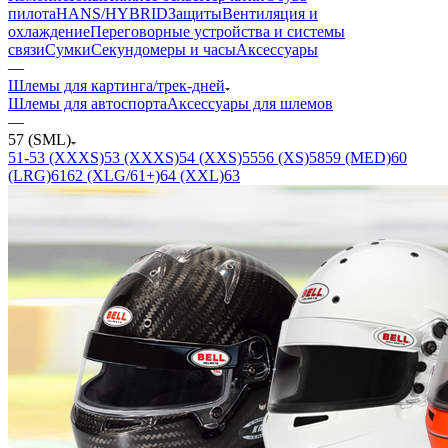
пилота
HANS/HYBRID
Защиты
Вентиляция и
охлаждение
Переговорные устройства и системы
связи
Сумки
Секундомеры и часы
Аксессуары
—
Шлемы для картинга/трек-дней
Шлемы для автоспорта
Аксессуары для шлемов
—
57 (SML)
51-53 (XXXS)
53 (XXXS)
54 (XXS)
55
56 (XS)
58
59 (MED)
60
(LRG)
61
62 (XLG/61+)
64 (XXL)
63