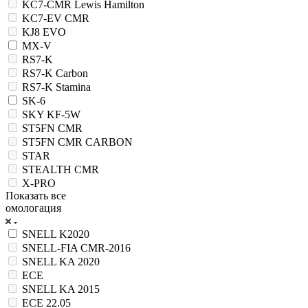
KC7-CMR Lewis Hamilton
KC7-EV CMR
KJ8 EVO
MX-V
RS7-K
RS7-K Carbon
RS7-K Stamina
SK-6
SKY KF-5W
ST5FN CMR
ST5FN CMR CARBON
STAR
STEALTH CMR
X-PRO
Показать все
омологация
SNELL K2020
SNELL-FIA CMR-2016
SNELL KA 2020
ECE
SNELL KA 2015
ECE 22.05