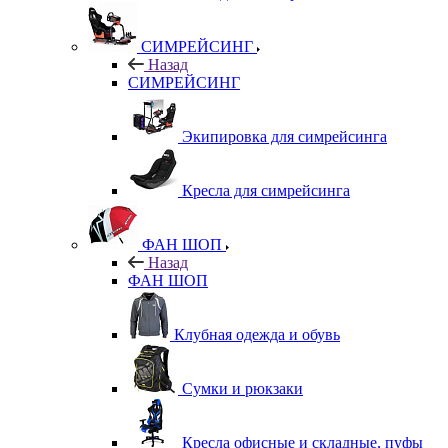
СИМРЕЙСИНГ
Назад
СИМРЕЙСИНГ
Экипировка для симрейсинга
Кресла для симрейсинга
ФАН ШОП
Назад
ФАН ШОП
Клубная одежда и обувь
Сумки и рюкзаки
Кресла офисные и складные, пуфы