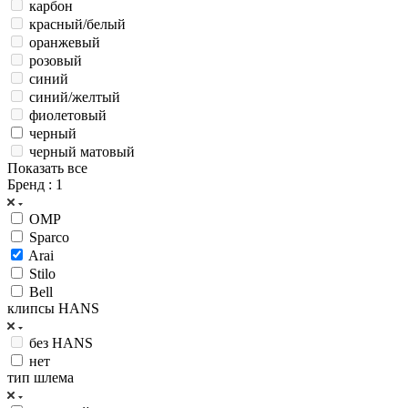
карбон
красный/белый
оранжевый
розовый
синий
синий/желтый
фиолетовый
черный
черный матовый
Показать все
Бренд
: 1
OMP
Sparco
Arai
Stilo
Bell
клипсы HANS
без HANS
нет
тип шлема