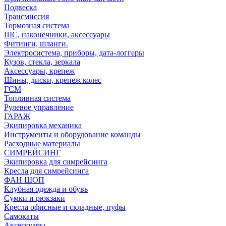
Подвеска
Трансмиссия
Тормозная система
ШС, наконечники, аксессуары
Фитинги, шланги.
Электросистема, приборы, дата-логгеры
Кузов, стекла, зеркала
Аксессуары, крепеж
Шины, диски, крепеж колес
ГСМ
Топливная система
Рулевое управление
ГАРАЖ
Экипировка механика
Инструменты и оборудование команды
Расходные материалы
СИМРЕЙСИНГ
Экипировка для симрейсинга
Кресла для симрейсинга
ФАН ШОП
Клубная одежда и обувь
Сумки и рюкзаки
Кресла офисные и складные, пуфы
Самокаты
Аксессуары