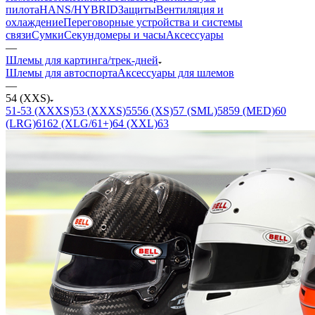
пилота
HANS/HYBRID
Защиты
Вентиляция и
охлаждение
Переговорные устройства и системы
связи
Сумки
Секундомеры и часы
Аксессуары
—
Шлемы для картинга/трек-дней
Шлемы для автоспорта
Аксессуары для шлемов
—
54 (XXS)
51-53 (XXXS)
53 (XXXS)
55
56 (XS)
57 (SML)
58
59 (MED)
60
(LRG)
61
62 (XLG/61+)
64 (XXL)
63