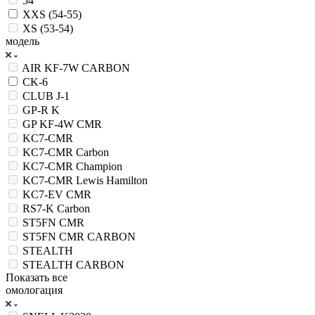
54
XXS (54-55)
XS (53-54)
модель
AIR KF-7W CARBON
CK-6
CLUB J-1
GP-R K
GP KF-4W CMR
KC7-CMR
KC7-CMR Carbon
KC7-CMR Champion
KC7-CMR Lewis Hamilton
KC7-EV CMR
RS7-K Carbon
ST5FN CMR
ST5FN CMR CARBON
STEALTH
STEALTH CARBON
Показать все
омологация