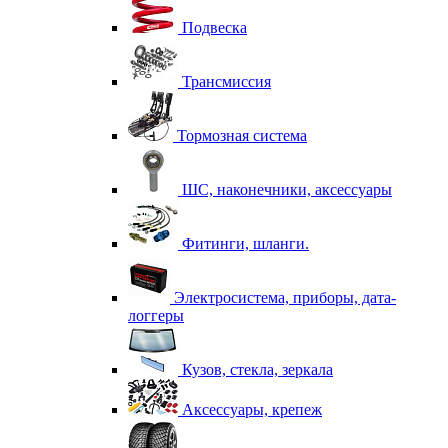
Подвеска
Трансмиссия
Тормозная система
ШС, наконечники, аксессуары
Фитинги, шланги.
Электросистема, приборы, дата-
логгеры
Кузов, стекла, зеркала
Аксессуары, крепеж