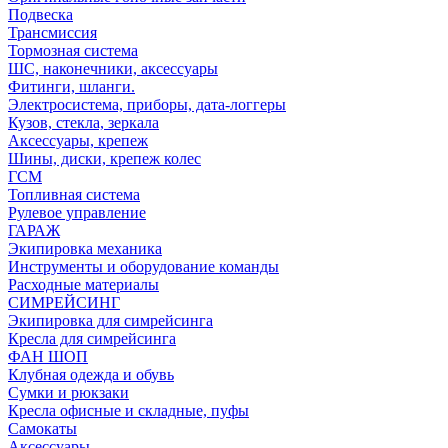
Подвеска
Трансмиссия
Тормозная система
ШС, наконечники, аксессуары
Фитинги, шланги.
Электросистема, приборы, дата-логгеры
Кузов, стекла, зеркала
Аксессуары, крепеж
Шины, диски, крепеж колес
ГСМ
Топливная система
Рулевое управление
ГАРАЖ
Экипировка механика
Инструменты и оборудование команды
Расходные материалы
СИМРЕЙСИНГ
Экипировка для симрейсинга
Кресла для симрейсинга
ФАН ШОП
Клубная одежда и обувь
Сумки и рюкзаки
Кресла офисные и складные, пуфы
Самокаты
Аксессуары