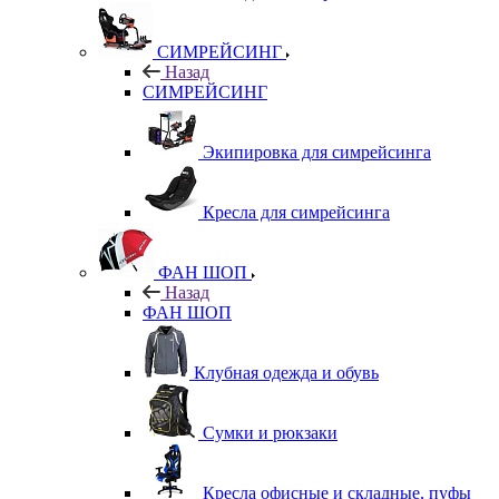
СИМРЕЙСИНГ
Назад
СИМРЕЙСИНГ
Экипировка для симрейсинга
Кресла для симрейсинга
ФАН ШОП
Назад
ФАН ШОП
Клубная одежда и обувь
Сумки и рюкзаки
Кресла офисные и складные, пуфы