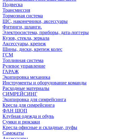
Подвеска
Трансмиссия
Тормозная система
ШС, наконечники, аксессуары
Фитинги, шланги.
Электросистема, приборы, дата-логгеры
Кузов, стекла, зеркала
Аксессуары, крепеж
Шины, диски, крепеж колес
ГСМ
Топливная система
Рулевое управление
ГАРАЖ
Экипировка механика
Инструменты и оборудование команды
Расходные материалы
СИМРЕЙСИНГ
Экипировка для симрейсинга
Кресла для симрейсинга
ФАН ШОП
Клубная одежда и обувь
Сумки и рюкзаки
Кресла офисные и складные, пуфы
Самокаты
Аксессуары