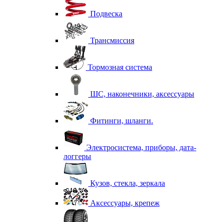
Подвеска
Трансмиссия
Тормозная система
ШС, наконечники, аксессуары
Фитинги, шланги.
Электросистема, приборы, дата-
логгеры
Кузов, стекла, зеркала
Аксессуары, крепеж