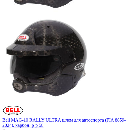
Bell MAG-10 RALLY ULTRA шлем для автоспорта (FIA 8859-
2024), карбон, р-р 58