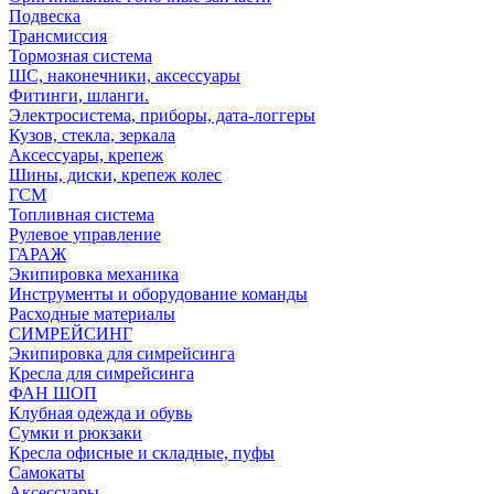
Подвеска
Трансмиссия
Тормозная система
ШС, наконечники, аксессуары
Фитинги, шланги.
Электросистема, приборы, дата-логгеры
Кузов, стекла, зеркала
Аксессуары, крепеж
Шины, диски, крепеж колес
ГСМ
Топливная система
Рулевое управление
ГАРАЖ
Экипировка механика
Инструменты и оборудование команды
Расходные материалы
СИМРЕЙСИНГ
Экипировка для симрейсинга
Кресла для симрейсинга
ФАН ШОП
Клубная одежда и обувь
Сумки и рюкзаки
Кресла офисные и складные, пуфы
Самокаты
Аксессуары