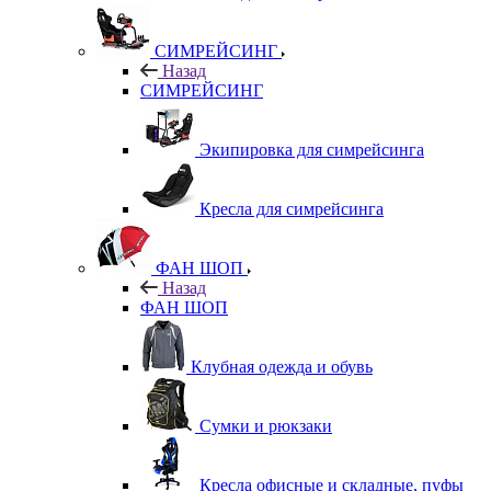
СИМРЕЙСИНГ
Назад
СИМРЕЙСИНГ
Экипировка для симрейсинга
Кресла для симрейсинга
ФАН ШОП
Назад
ФАН ШОП
Клубная одежда и обувь
Сумки и рюкзаки
Кресла офисные и складные, пуфы