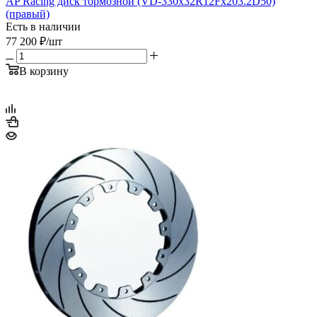
AP Racing диск тормозной (VD-330x32R12Fx203.2D50)
(правый)
Есть в наличии
77 200
₽
/шт
В корзину