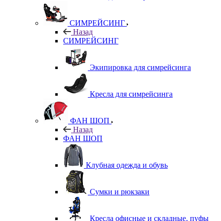
СИМРЕЙСИНГ
Назад
СИМРЕЙСИНГ
Экипировка для симрейсинга
Кресла для симрейсинга
ФАН ШОП
Назад
ФАН ШОП
Клубная одежда и обувь
Сумки и рюкзаки
Кресла офисные и складные, пуфы