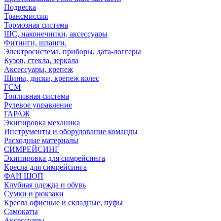
Подвеска
Трансмиссия
Тормозная система
ШС, наконечники, аксессуары
Фитинги, шланги.
Электросистема, приборы, дата-логгеры
Кузов, стекла, зеркала
Аксессуары, крепеж
Шины, диски, крепеж колес
ГСМ
Топливная система
Рулевое управление
ГАРАЖ
Экипировка механика
Инструменты и оборудование команды
Расходные материалы
СИМРЕЙСИНГ
Экипировка для симрейсинга
Кресла для симрейсинга
ФАН ШОП
Клубная одежда и обувь
Сумки и рюкзаки
Кресла офисные и складные, пуфы
Самокаты
Аксессуары