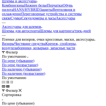
Шлемы и аксессуары
Комбинезоны
Нижнее белье
Перчатки
Обувь
пилота
HANS/HYBRID
Защиты
Вентиляция и
охлаждение
Переговорные устройства и системы
связи
Сумки
Секундомеры и часы
Аксессуары
—
Аксессуары для шлемов
Шлемы для автоспорта
Шлемы для картинга/трек-дней
—
Пленки для визоров, очки кроссовые, маски, аксессуары
Визоры
Чистящие средства
Крепеж, спойлеры,
воздухозаборники, козырьки, запасные части
Фильтр
По умолчанию
По цене (убывание)
По цене (возрастание)
По наличию (убывание)
По наличию (возрастание)
По умолчанию
Фильтр
Сортировка
По цене (убывание)