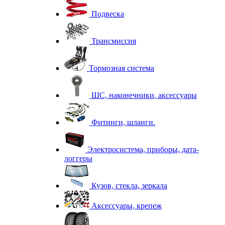
Подвеска
Трансмиссия
Тормозная система
ШС, наконечники, аксессуары
Фитинги, шланги.
Электросистема, приборы, дата-
логгеры
Кузов, стекла, зеркала
Аксессуары, крепеж