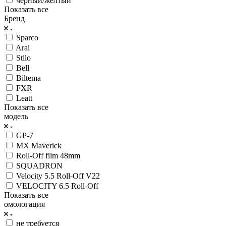
черный/желтый
Показать все
Бренд
Sparco
Arai
Stilo
Bell
Biltema
FXR
Leatt
Показать все
модель
GP-7
MX Maverick
Roll-Off film 48mm
SQUADRON
Velocity 5.5 Roll-Off V22
VELOCITY 6.5 Roll-Off
Показать все
омологация
не требуется