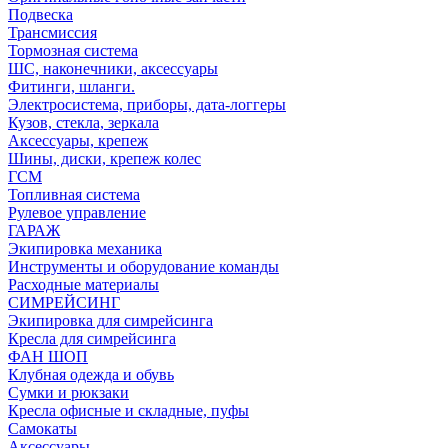
Подвеска
Трансмиссия
Тормозная система
ШС, наконечники, аксессуары
Фитинги, шланги.
Электросистема, приборы, дата-логгеры
Кузов, стекла, зеркала
Аксессуары, крепеж
Шины, диски, крепеж колес
ГСМ
Топливная система
Рулевое управление
ГАРАЖ
Экипировка механика
Инструменты и оборудование команды
Расходные материалы
СИМРЕЙСИНГ
Экипировка для симрейсинга
Кресла для симрейсинга
ФАН ШОП
Клубная одежда и обувь
Сумки и рюкзаки
Кресла офисные и складные, пуфы
Самокаты
Аксессуары