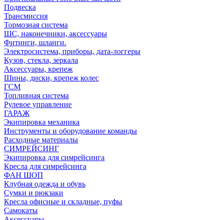
Подвеска
Трансмиссия
Тормозная система
ШС, наконечники, аксессуары
Фитинги, шланги.
Электросистема, приборы, дата-логгеры
Кузов, стекла, зеркала
Аксессуары, крепеж
Шины, диски, крепеж колес
ГСМ
Топливная система
Рулевое управление
ГАРАЖ
Экипировка механика
Инструменты и оборудование команды
Расходные материалы
СИМРЕЙСИНГ
Экипировка для симрейсинга
Кресла для симрейсинга
ФАН ШОП
Клубная одежда и обувь
Сумки и рюкзаки
Кресла офисные и складные, пуфы
Самокаты
Аксессуары