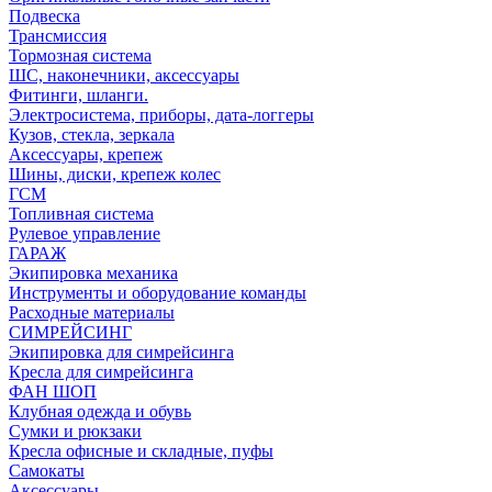
Подвеска
Трансмиссия
Тормозная система
ШС, наконечники, аксессуары
Фитинги, шланги.
Электросистема, приборы, дата-логгеры
Кузов, стекла, зеркала
Аксессуары, крепеж
Шины, диски, крепеж колес
ГСМ
Топливная система
Рулевое управление
ГАРАЖ
Экипировка механика
Инструменты и оборудование команды
Расходные материалы
СИМРЕЙСИНГ
Экипировка для симрейсинга
Кресла для симрейсинга
ФАН ШОП
Клубная одежда и обувь
Сумки и рюкзаки
Кресла офисные и складные, пуфы
Самокаты
Аксессуары