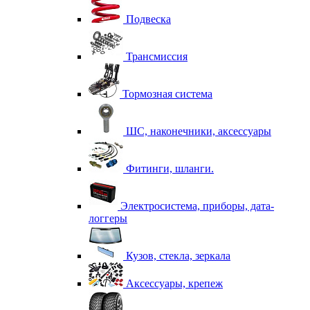
Подвеска
Трансмиссия
Тормозная система
ШС, наконечники, аксессуары
Фитинги, шланги.
Электросистема, приборы, дата-
логгеры
Кузов, стекла, зеркала
Аксессуары, крепеж