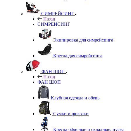
СИМРЕЙСИНГ
Назад
СИМРЕЙСИНГ
Экипировка для симрейсинга
Кресла для симрейсинга
ФАН ШОП
Назад
ФАН ШОП
Клубная одежда и обувь
Сумки и рюкзаки
Кресла офисные и складные, пуфы