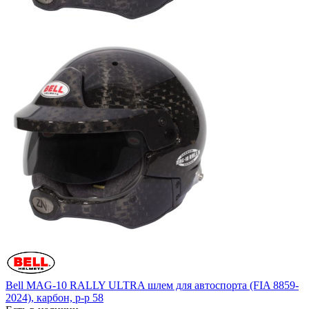
Bell MAG-10 RALLY ULTRA шлем для автоспорта (FIA 8859-
2024), карбон, р-р 58