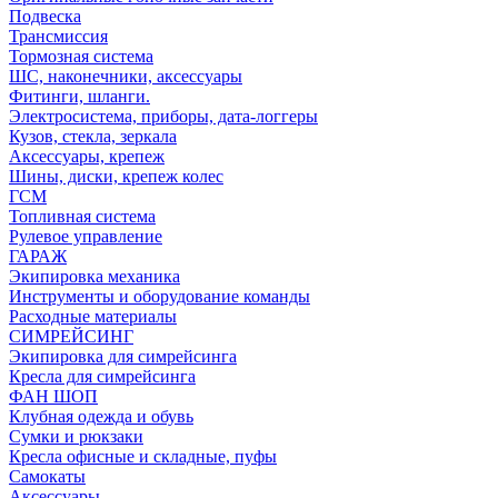
Подвеска
Трансмиссия
Тормозная система
ШС, наконечники, аксессуары
Фитинги, шланги.
Электросистема, приборы, дата-логгеры
Кузов, стекла, зеркала
Аксессуары, крепеж
Шины, диски, крепеж колес
ГСМ
Топливная система
Рулевое управление
ГАРАЖ
Экипировка механика
Инструменты и оборудование команды
Расходные материалы
СИМРЕЙСИНГ
Экипировка для симрейсинга
Кресла для симрейсинга
ФАН ШОП
Клубная одежда и обувь
Сумки и рюкзаки
Кресла офисные и складные, пуфы
Самокаты
Аксессуары