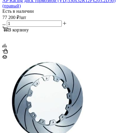
AP Racing диск тормозной (VD-330x32R12Fx203.2D50)
(правый)
Есть в наличии
77 200
₽
/шт
В корзину