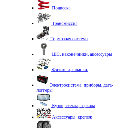
Подвеска
Трансмиссия
Тормозная система
ШС, наконечники, аксессуары
Фитинги, шланги.
Электросистема, приборы, дата-
логгеры
Кузов, стекла, зеркала
Аксессуары, крепеж