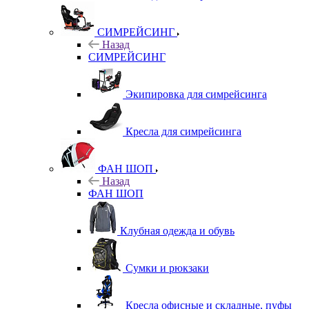
СИМРЕЙСИНГ
Назад
СИМРЕЙСИНГ
Экипировка для симрейсинга
Кресла для симрейсинга
ФАН ШОП
Назад
ФАН ШОП
Клубная одежда и обувь
Сумки и рюкзаки
Кресла офисные и складные, пуфы