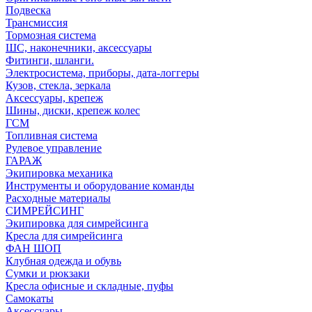
Подвеска
Трансмиссия
Тормозная система
ШС, наконечники, аксессуары
Фитинги, шланги.
Электросистема, приборы, дата-логгеры
Кузов, стекла, зеркала
Аксессуары, крепеж
Шины, диски, крепеж колес
ГСМ
Топливная система
Рулевое управление
ГАРАЖ
Экипировка механика
Инструменты и оборудование команды
Расходные материалы
СИМРЕЙСИНГ
Экипировка для симрейсинга
Кресла для симрейсинга
ФАН ШОП
Клубная одежда и обувь
Сумки и рюкзаки
Кресла офисные и складные, пуфы
Самокаты
Аксессуары