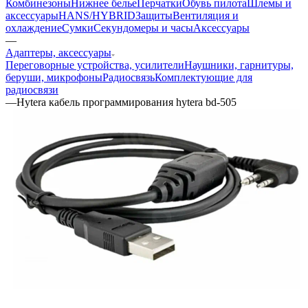
Комбинезоны
Нижнее белье
Перчатки
Обувь пилота
Шлемы и
аксессуары
HANS/HYBRID
Защиты
Вентиляция и
охлаждение
Сумки
Секундомеры и часы
Аксессуары
—
Адаптеры, аксессуары
Переговорные устройства, усилители
Наушники, гарнитуры,
беруши, микрофоны
Радиосвязь
Комплектующие для
радиосвязи
—
Hytera кабель программирования hytera bd-505